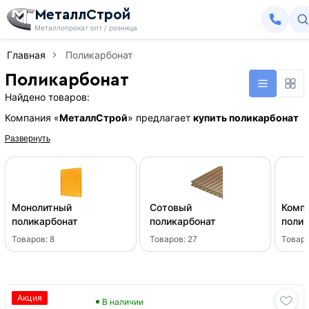
МеталлСтрой
Металлопрокат опт / розница
Главная
Поликарбонат
Поликарбонат
Найдено товаров:
Компания «
МеталлСтрой
» предлагает
купить поликарбонат
Развернуть
Монолитный
Сотовый
Комп
поликарбонат
поликарбонат
полик
Товаров:
8
Товаров:
27
Товар
Акция
В наличии