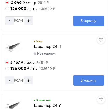
2 646
2911 ₽
₽
/ метр
126 000
138600 ₽
₽
/ тн.
-
+
В корзину
Мало
Швеллер 24 П
Нет оценок
3 137
3451 ₽
₽
/ метр
126 000
138600 ₽
₽
/ тн.
-
+
В корзину
В наличии
Швеллер 24 У