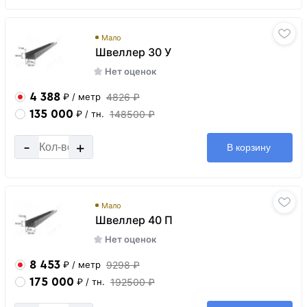
Мало
Швеллер 30 У
Нет оценок
4 388
4826 ₽
₽
/ метр
135 000
148500 ₽
₽
/ тн.
-
+
В корзину
Мало
Швеллер 40 П
Нет оценок
8 453
9298 ₽
₽
/ метр
175 000
192500 ₽
₽
/ тн.