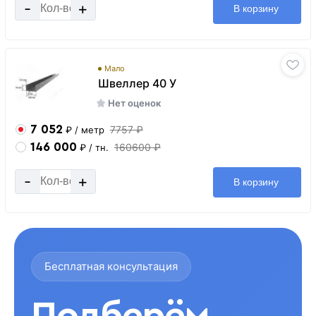
-
+
В корзину
Мало
Швеллер 40 У
Нет оценок
7 052
7757 ₽
₽
/ метр
146 000
160600 ₽
₽
/ тн.
-
+
В корзину
Бесплатная консультация
Подберём