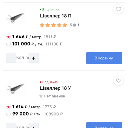
В наличии
Швеллер 18 П
5
1
1 646
1811 ₽
₽
/ метр
101 000
111100 ₽
₽
/ тн.
-
+
В корзину
Под заказ
Швеллер 18 У
Нет оценок
1 614
1775 ₽
₽
/ метр
99 000
108900 ₽
₽
/ тн.
-
+
В корзину