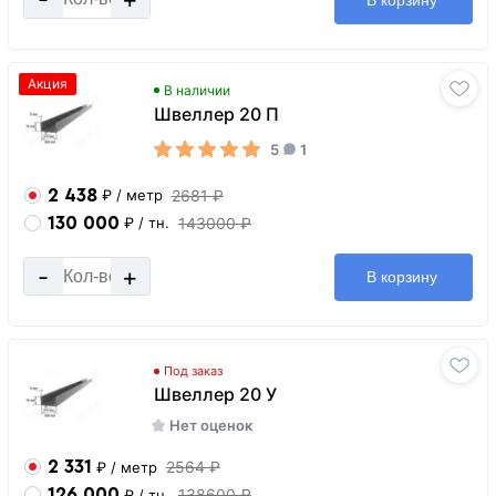
Акция
В наличии
Швеллер 20 П
5
1
2 438
2681 ₽
₽
/ метр
130 000
143000 ₽
₽
/ тн.
-
+
В корзину
Под заказ
Швеллер 20 У
Нет оценок
2 331
2564 ₽
₽
/ метр
126 000
138600 ₽
₽
/ тн.