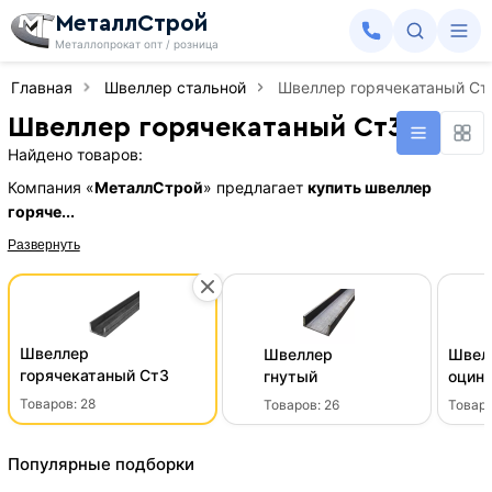
МеталлСтрой
Металлопрокат опт / розница
Главная
Швеллер стальной
Швеллер горячекатаный Ст
Швеллер горячекатаный Ст3
Найдено товаров:
Компания «
МеталлСтрой
» предлагает
купить швеллер
горяче...
Развернуть
Швеллер
Швеллер
Швел
горячекатаный Ст3
гнутый
оцин
Товаров:
28
Товаров:
26
Товар
Популярные подборки