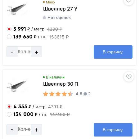
Мало
Швеллер 27 У
Нет оценок
3 991
4390 ₽
₽
/ метр
139 650
153615 ₽
₽
/ тн.
-
+
В корзину
В наличии
Швеллер 30 П
4.5
2
4 355
4791 ₽
₽
/ метр
134 000
147400 ₽
₽
/ тн.
-
+
В корзину