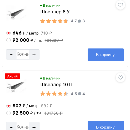
В наличии
Швеллер 8 У
4.7
3
646
710 ₽
₽
/ метр
92 000
101200 ₽
₽
/ тн.
-
+
В корзину
Акция
В наличии
Швеллер 10 П
4.5
4
802
882 ₽
₽
/ метр
92 500
101750 ₽
₽
/ тн.
-
+
В корзину