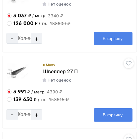
Нет оценок
3 037
3340 ₽
₽
/ метр
126 000
138600 ₽
₽
/ тн.
-
+
В корзину
Мало
Швеллер 27 П
Нет оценок
3 991
4390 ₽
₽
/ метр
139 650
153615 ₽
₽
/ тн.
-
+
В корзину