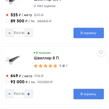
Нет оценок
525
577 ₽
₽
/ метр
89 500
98450 ₽
₽
/ тн.
-
+
В корзину
В наличии
Швеллер 8 П
5
1
649
713 ₽
₽
/ метр
92 000
101200 ₽
₽
/ тн.
-
+
В корзину