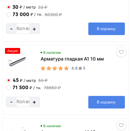
30
33 ₽
₽
/ метр
73 000
80300 ₽
₽
/ тн.
-
+
В корзину
Акция
В наличии
Арматура гладкая А1 10 мм
4.8
5
45
50 ₽
₽
/ метр
71 500
78650 ₽
₽
/ тн.
-
+
В корзину
В наличии