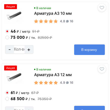
Акция
В наличии
Арматура А3 10 мм
4.8
16
46
51 ₽
₽
/ метр
75 000
82500 ₽
₽
/ тн.
-
+
В корзину
Акция
В наличии
Арматура А3 12 мм
4.9
16
61
67 ₽
₽
/ метр
68 500
75350 ₽
₽
/ тн.