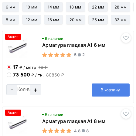
6 мм
10 мм
14 мм
18 мм
22 мм
28 мм
8 мм
12 мм
16 мм
20 мм
25 мм
32 мм
Акция
В наличии
Арматура гладкая А1 6 мм
5
2
17
19 ₽
₽
/ метр
73 500
80850 ₽
₽
/ тн.
-
+
В корзину
Акция
В наличии
Арматура гладкая А1 8 мм
4.8
8