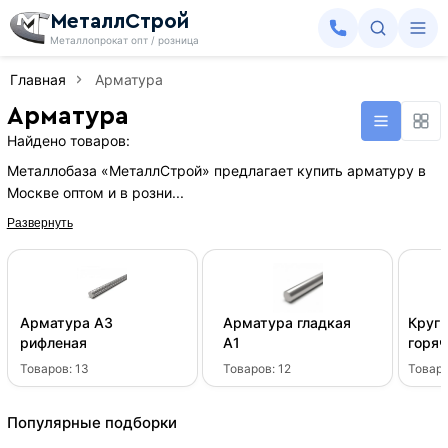
МеталлСтрой
Металлопрокат опт / розница
Главная
Арматура
Арматура
Найдено товаров:
Металлобаза «МеталлСтрой» предлагает купить арматуру в
Москве оптом и в розни...
Развернуть
Арматура А3
Арматура гладкая
Круг 
рифленая
А1
горя
Товаров:
13
Товаров:
12
Товар
Популярные подборки