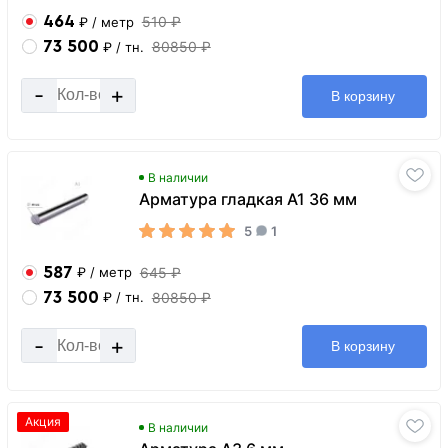
464
510 ₽
₽
/ метр
73 500
80850 ₽
₽
/ тн.
-
+
В корзину
В наличии
Арматура гладкая А1 36 мм
5
1
587
645 ₽
₽
/ метр
73 500
80850 ₽
₽
/ тн.
-
+
В корзину
Акция
В наличии