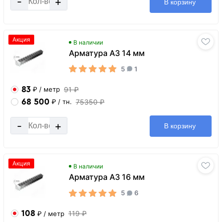
-
+
В корзину
Акция
В наличии
Арматура А3 14 мм
5
1
83
91 ₽
₽
/ метр
68 500
75350 ₽
₽
/ тн.
-
+
В корзину
Акция
В наличии
Арматура А3 16 мм
5
6
108
119 ₽
₽
/ метр