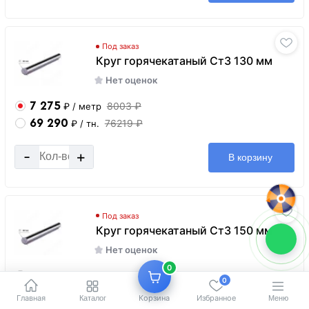
Под заказ
Круг горячекатаный Ст3 130 мм
Нет оценок
7 275
8003 ₽
₽
/ метр
69 290
76219 ₽
₽
/ тн.
-
+
В корзину
Под заказ
Круг горячекатаный Ст3 150 мм
Нет оценок
0
9 170
10087 ₽
₽
/ метр
0
65 500
72050 ₽
₽
/ тн.
Главная
Корзина
Избранное
Каталог
Меню