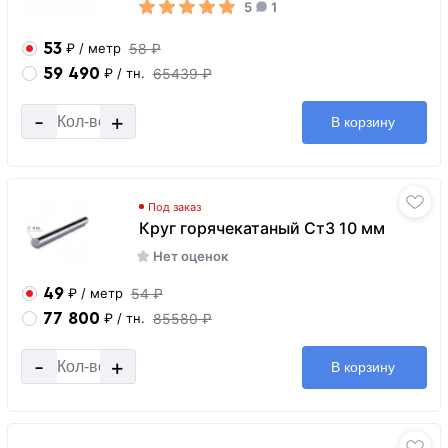
5
1
53
58 ₽
₽
/ метр
59 490
65439 ₽
₽
/ тн.
-
+
В корзину
Под заказ
Круг горячекатаный Ст3 10 мм
Нет оценок
49
54 ₽
₽
/ метр
77 800
85580 ₽
₽
/ тн.
-
+
В корзину