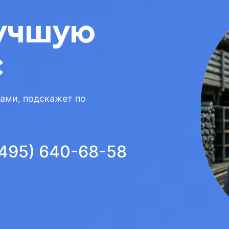
учшую
с
вами, подскажет по
(495) 640-68-58