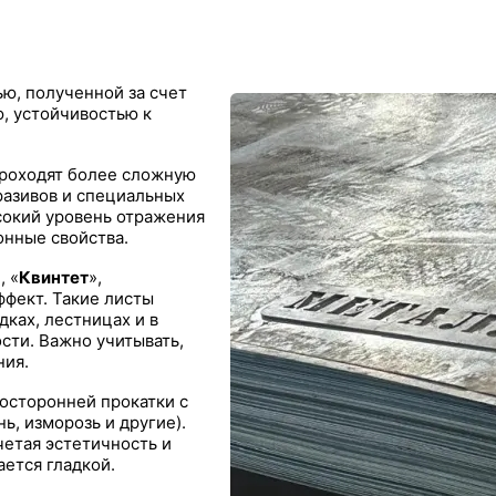
ю, полученной за счет
, устойчивостью к
роходят более сложную
разивов и специальных
сокий уровень отражения
онные свойства.
, «
Квинтет
»,
ффект. Такие листы
ках, лестницах и в
сти. Важно учитывать,
ния.
осторонней прокатки с
ь, изморозь и другие).
четая эстетичность и
ается гладкой.