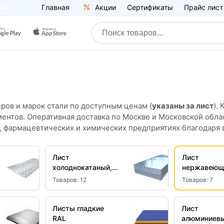
Главная
Акции
Сертификаты
Прайс лист
ров и марок стали по доступным ценам (
указаны за лист
).
лиентов. Оперативная доставка по Москве и Московской обл
 фармацевтических и химических предприятиях благодаря 
Лист
Лист
холоднокатаный,
нержавеющ
Ст08
Товаров:
12
Товаров:
7
Листы гладкие
Лист
RAL
алюминиев