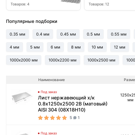
Товаров:
4
Товаров:
12
Популярные подборки
0.35 мм
0.4 мм
0.45 мм
0.5 мм
0.55 мм
4 мм
5 мм
6 мм
8 мм
10 мм
12 мм
1000х2000 мм
1000х2200 мм
1000х2500 мм
100
Наименование
Разме
Под заказ
1250х2
Лист нержавеющий х/к
мм
0.8х1250х2500 2B (матовый)
AISI 304 (08Х18Н10)
5
1
Под заказ