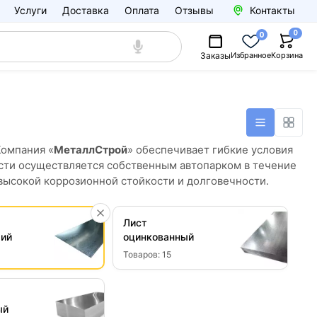
Услуги
Доставка
Оплата
Отзывы
Контакты
0
0
Заказы
Избранное
Корзина
 Компания «
МеталлСтрой
» обеспечивает гибкие условия
асти осуществляется собственным автопарком в течение
высокой коррозионной стойкости и долговечности.
Лист
ий
оцинкованный
Товаров:
15
ый