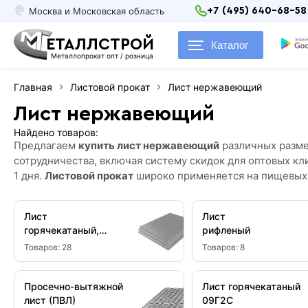
Москва и Московская область
+7 (495) 640-68-58
ЕТАЛЛСТРОЙ
Каталог
Металлопрокат опт / розница
Главная
Листовой прокат
Лист нержавеющий
Лист нержавеющий
Найдено товаров:
Предлагаем
купить лист нержавеющий
различных разме
сотрудничества, включая систему скидок для оптовых к
1 дня.
Листовой прокат
широко применяется на пищевых,
Лист
Лист
горячекатаный,
рифленый
Ст3
Товаров:
28
Товаров:
8
Просечно-вытяжной
Лист горячекатаный
лист (ПВЛ)
09Г2С