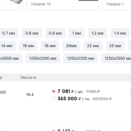
Товаров:
10
Товаров:
1
0.7 мм
0.8 мм
0.9 мм
1 мм
1.2 мм
1.4 мм
14 мм
16 мм
18 мм
20мм
22 мм
25 мм
0х3000 мм
1250х2000 мм
1250х2200 мм
1250х2500 м
р
Масса кг.
7 081
7789 ₽
₽
/ шт.
500
19.4
365 000
401500 ₽
₽
/ тн.