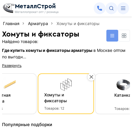
МеталлСтрой
Металлопрокат опт / розница
Главная
Арматура
Хомуты и фиксаторы
Хомуты и фиксаторы
Найдено товаров:
Где купить хомуты и фиксаторы арматуры
в Москве оптом
по выгодн...
Развернуть
Хомуты и
итная
Катанка
фиксаторы
ра
Товаров:
12
:
5
Товаров:
Популярные подборки