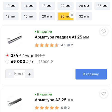
10 мм
14 мм
18 мм
22 мм
28 мм
36 мм
12 мм
16 мм
20 мм
25 мм
32 мм
В наличии
Арматура гладкая А1 25 мм
4.5
2
274
301 ₽
₽
/ метр
69 000
75900 ₽
₽
/ тн.
-
+
В корзину
В наличии
Арматура А3 25 мм
5
2