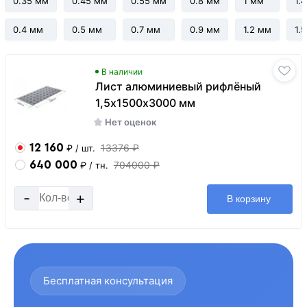
0.35 мм
0.45 мм
0.55 мм
0.8 мм
1 мм
1.
0.4 мм
0.5 мм
0.7 мм
0.9 мм
1.2 мм
1.
В наличии
Лист алюминиевый рифлёный
1,5х1500х3000 мм
Нет оценок
12 160
13376 ₽
₽
/ шт.
640 000
704000 ₽
₽
/ тн.
-
+
В корзину
Бесплатная консультация