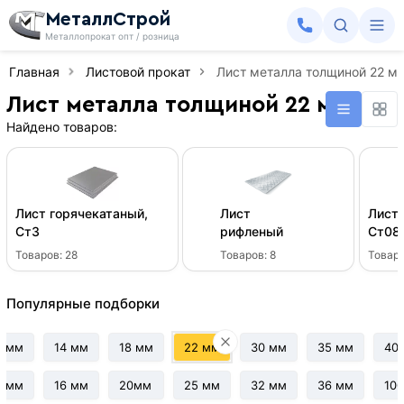
МеталлСтрой
Металлопрокат опт / розница
Главная
Листовой прокат
Лист металла толщиной 22 м
Лист металла толщиной 22 мм
Найдено товаров:
Лист горячекатаный,
Лист
Лист 
Ст3
рифленый
Ст08
Товаров:
28
Товаров:
8
Товар
Популярные подборки
0 мм
14 мм
18 мм
22 мм
30 мм
35 мм
40
2 мм
16 мм
20мм
25 мм
32 мм
36 мм
10