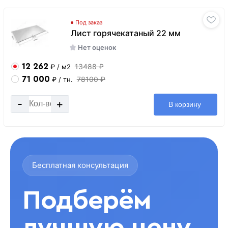
Под заказ
Лист горячекатаный 22 мм
Нет оценок
12 262
13488 ₽
₽
/ м2
71 000
78100 ₽
₽
/ тн.
-
+
В корзину
Бесплатная консультация
Подберём
лучшую цену