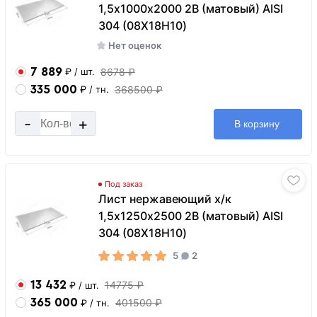
1,5х1000х2000 2B (матовый) AISI
304 (08Х18Н10)
Нет оценок
7 889
8678 ₽
₽
/ шт.
335 000
368500 ₽
₽
/ тн.
-
+
В корзину
Под заказ
Лист нержавеющий х/к
1,5х1250х2500 2B (матовый) AISI
304 (08Х18Н10)
5
2
13 432
14775 ₽
₽
/ шт.
365 000
401500 ₽
₽
/ тн.