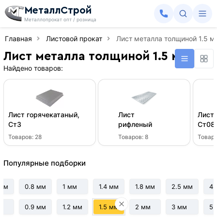
МеталлСтрой
Металлопрокат опт / розница
Главная
Листовой прокат
Лист металла толщиной 1.5 м
Лист металла толщиной 1.5 мм
Найдено товаров:
Лист горячекатаный,
Лист
Лист 
Ст3
рифленый
Ст08
Товаров:
28
Товаров:
8
Товар
Популярные подборки
 мм
0.8 мм
1 мм
1.4 мм
1.8 мм
2.5 мм
4 
мм
0.9 мм
1.2 мм
1.5 мм
2 мм
3 мм
5 