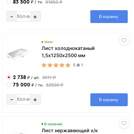
83 500
91850 ₽
₽
/ тн.
-
+
В корзину
Мало
Лист холоднокатаный
1,5х1250х2500 мм
5
1
2 738
3011 ₽
₽
/ шт.
75 000
82500 ₽
₽
/ тн.
-
+
В корзину
В наличии
Лист нержавеющий х/к