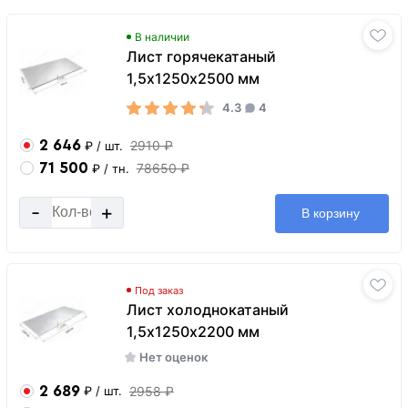
В наличии
Лист горячекатаный
1,5х1250х2500 мм
4.3
4
2 646
2910 ₽
₽
/ шт.
71 500
78650 ₽
₽
/ тн.
-
+
В корзину
Под заказ
Лист холоднокатаный
1,5х1250х2200 мм
Нет оценок
2 689
2958 ₽
₽
/ шт.