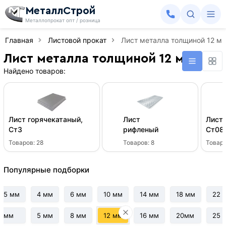
МеталлСтрой
Металлопрокат опт / розница
Главная
Листовой прокат
Лист металла толщиной 12 м
Лист металла толщиной 12 мм
Найдено товаров:
Лист горячекатаный,
Лист
Лист 
Ст3
рифленый
Ст08
Товаров:
28
Товаров:
8
Товар
Популярные подборки
2.5 мм
4 мм
6 мм
10 мм
14 мм
18 мм
22 
3 мм
5 мм
8 мм
12 мм
16 мм
20мм
25 