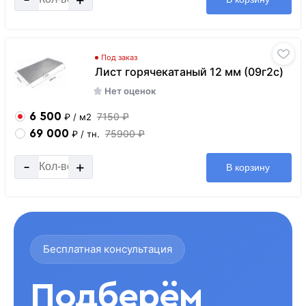
Под заказ
Лист горячекатаный 12 мм (09г2с)
Нет оценок
6 500
7150 ₽
₽
/ м2
69 000
75900 ₽
₽
/ тн.
-
+
В корзину
Бесплатная консультация
Подберём