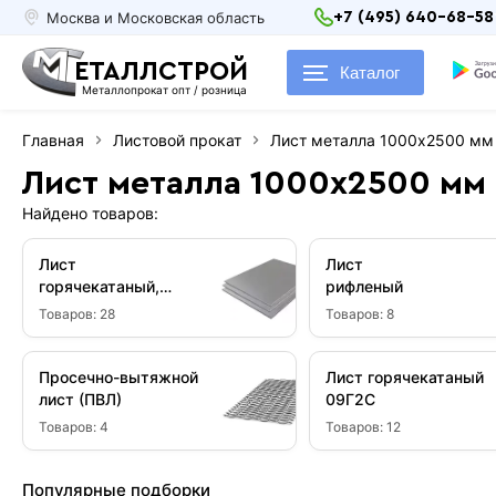
Москва и Московская область
+7 (495) 640-68-58
ЕТАЛЛСТРОЙ
Каталог
Металлопрокат опт / розница
Главная
Листовой прокат
Лист металла 1000х2500 мм
Лист металла 1000х2500 мм
Найдено товаров:
Лист
Лист
горячекатаный,
рифленый
Ст3
Товаров:
28
Товаров:
8
Просечно-вытяжной
Лист горячекатаный
лист (ПВЛ)
09Г2С
Товаров:
4
Товаров:
12
Популярные подборки