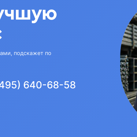
учшую
с
вами, подскажет по
(495) 640-68-58