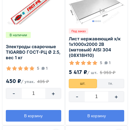
Под заказ
В наличии
Лист нержавеющий х/к
1х1000х2000 2B
Электроды сварочные
(матовый) AISI 304
TIGARBO ГОСТ-РЦ Ø 2.5,
(08Х18Н10)
вес 1 кг
5
1
5
1
5 417 ₽
5 959 ₽
/ шт.
450 ₽
495 ₽
/ упак.
шт.
тн.
-
+
-
+
В корзину
В корзину