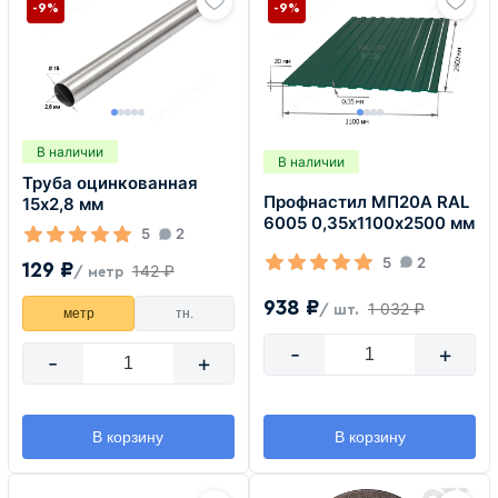
-9%
-9%
В наличии
В наличии
Труба оцинкованная
Профнастил МП20А RAL
15х2,8 мм
6005 0,35х1100х2500 мм
5
2
5
2
129 ₽
142 ₽
/ метр
938 ₽
1 032 ₽
/ шт.
метр
тн.
-
+
-
+
В корзину
В корзину