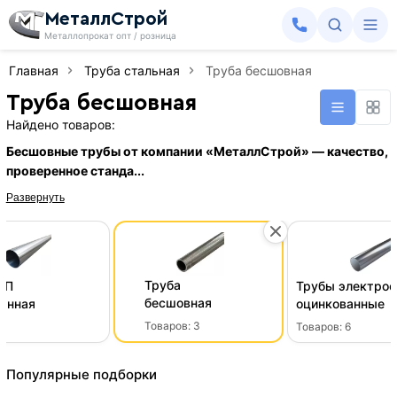
МеталлСтрой
Металлопрокат опт / розница
Главная
Труба стальная
Труба бесшовная
Труба бесшовная
Найдено товаров:
Бесшовные трубы от компании «МеталлСтрой» — качество,
проверенное станда...
Развернуть
Труба
ГП
Трубы электро
бесшовная
анная
оцинкованные
Товаров:
3
7
Товаров:
6
Популярные подборки