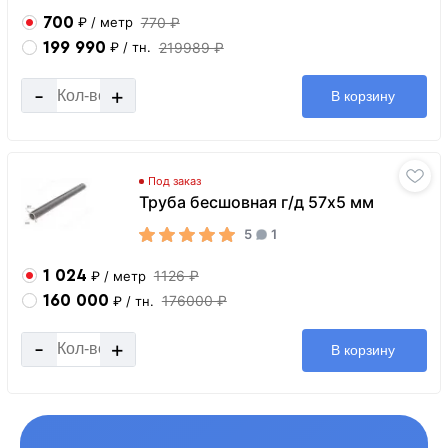
700
770 ₽
₽
/ метр
199 990
219989 ₽
₽
/ тн.
-
+
В корзину
Под заказ
Труба бесшовная г/д 57х5 мм
5
1
1 024
1126 ₽
₽
/ метр
160 000
176000 ₽
₽
/ тн.
-
+
В корзину