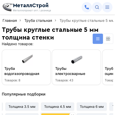
МеталлСтрой
Металлопрокат опт / розница
Главная
Труба стальная
Трубы круглые стальные 5 мм
Трубы круглые стальные 5 мм
толщина стенки
Найдено товаров:
Труба
Трубы
Труба
водогазопроводная
электросварные
оцин
Товаров:
8
Товаров:
43
Товар
Популярные подборки
Толщина 3.5 мм
Толщина 4.5 мм
Толщина 6 мм
Т