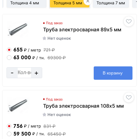
Толщина 4 мм
Толщина 5 мм
Толщина 7 мм
Т
Под заказ
Труба электросварная 89х5 мм
Нет оценок
655
721 ₽
₽
/ метр
63 000
69300 ₽
₽
/ тн.
-
+
В корзину
Под заказ
Труба электросварная 108х5 мм
Нет оценок
756
831 ₽
₽
/ метр
59 500
65450 ₽
₽
/ тн.