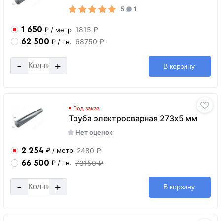
5
1
1 650
1815 ₽
₽
/ метр
62 500
68750 ₽
₽
/ тн.
-
+
В корзину
Под заказ
Труба электросварная 273х5 мм
Нет оценок
2 254
2480 ₽
₽
/ метр
66 500
73150 ₽
₽
/ тн.
-
+
В корзину