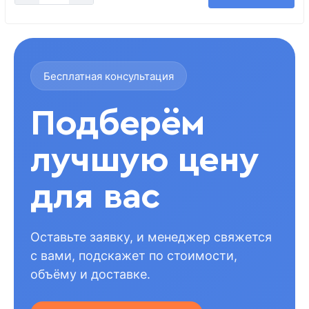
Бесплатная консультация
Подберём
лучшую цену
для вас
Оставьте заявку, и менеджер свяжется
с вами, подскажет по стоимости,
объёму и доставке.