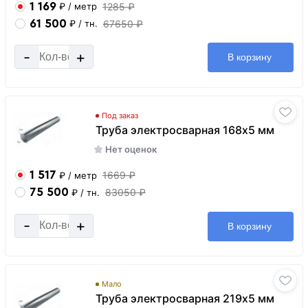
1 169
1285 ₽
₽
/ метр
61 500
67650 ₽
₽
/ тн.
-
+
В корзину
Под заказ
Труба электросварная 168х5 мм
Нет оценок
1 517
1669 ₽
₽
/ метр
75 500
83050 ₽
₽
/ тн.
-
+
В корзину
Мало
Труба электросварная 219х5 мм