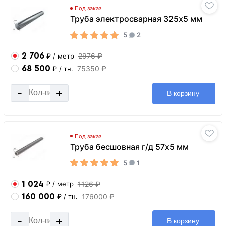
Под заказ
Труба электросварная 325х5 мм
5
2
2 706
2976 ₽
₽
/ метр
68 500
75350 ₽
₽
/ тн.
-
+
В корзину
Под заказ
Труба бесшовная г/д 57х5 мм
5
1
1 024
1126 ₽
₽
/ метр
160 000
176000 ₽
₽
/ тн.
-
+
В корзину