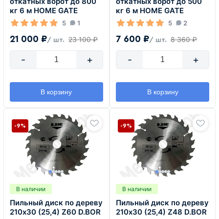
откатных ворот до 800
откатных ворот до 500
кг 6 м HOME GATE
кг 6 м HOME GATE
5
1
5
2
21 000 ₽
7 600 ₽
23 100 ₽
8 360 ₽
/ шт.
/ шт.
-
+
-
+
В корзину
В корзину
-9%
-9%
В наличии
В наличии
Пильный диск по дереву
Пильный диск по дереву
210х30 (25,4) Z60 D.BOR
210х30 (25,4) Z48 D.BOR