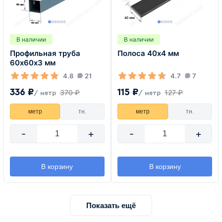
В наличии
В наличии
Профильная труба
Полоса 40х4 мм
60х60х3 мм
4.8
21
4.7
7
336 ₽
115 ₽
370 ₽
127 ₽
/ метр
/ метр
метр
тн.
метр
тн.
-
+
-
+
В корзину
В корзину
Показать ещё