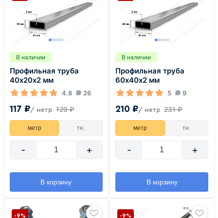
В наличии
В наличии
Профильная труба
Профильная труба
40х20х2 мм
60х40х2 мм
4.8
26
5
9
117 ₽
210 ₽
129 ₽
231 ₽
/ метр
/ метр
метр
тн.
метр
тн.
-
+
-
+
В корзину
В корзину
-9%
-9%