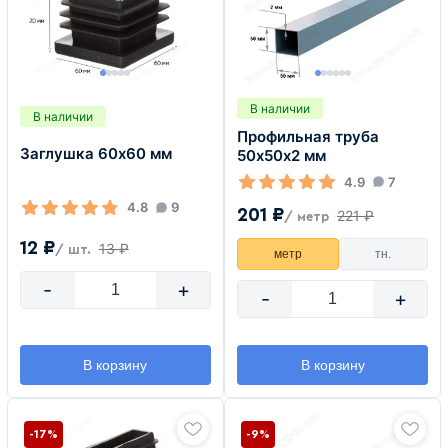
В наличии
В наличии
Профильная труба
Заглушка 60х60 мм
50х50х2 мм
4.9
7
4.8
9
201 ₽
221 ₽
/ метр
12 ₽
13 ₽
/ шт.
метр
тн.
-
+
-
+
В корзину
В корзину
-17%
-9%