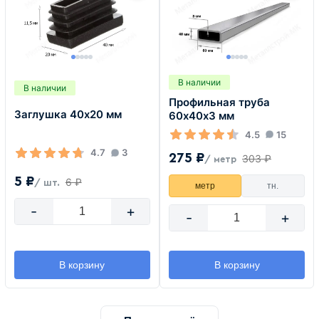
В наличии
В наличии
Профильная труба
Заглушка 40х20 мм
60х40х3 мм
4.5
15
4.7
3
275 ₽
303 ₽
/ метр
5 ₽
6 ₽
/ шт.
метр
тн.
-
+
-
+
В корзину
В корзину