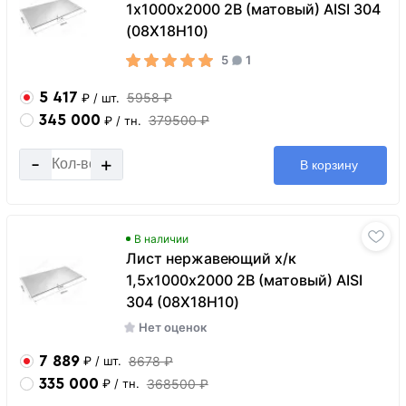
1х1000х2000 2B (матовый) AISI 304
(08Х18Н10)
5
1
5 417
5958 ₽
₽
/ шт.
345 000
379500 ₽
₽
/ тн.
-
+
В корзину
В наличии
Лист нержавеющий х/к
1,5х1000х2000 2B (матовый) AISI
304 (08Х18Н10)
Нет оценок
7 889
8678 ₽
₽
/ шт.
335 000
368500 ₽
₽
/ тн.