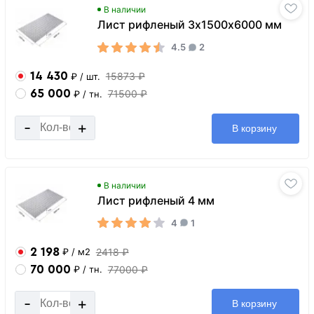
В наличии
Лист рифленый 3х1500х6000 мм
4.5
2
14 430
15873 ₽
₽
/ шт.
65 000
71500 ₽
₽
/ тн.
-
+
В корзину
В наличии
Лист рифленый 4 мм
4
1
2 198
2418 ₽
₽
/ м2
70 000
77000 ₽
₽
/ тн.
-
+
В корзину