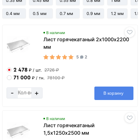
0.35 мм
0.45 мм
0.55 мм
0.8 мм
1 мм
1.
0.4 мм
0.5 мм
0.7 мм
0.9 мм
1.2 мм
1.
В наличии
Лист горячекатаный 2х1000х2200
мм
5
2
2 478
2726 ₽
₽
/ шт.
71 000
78100 ₽
₽
/ тн.
-
+
В корзину
В наличии
Лист горячекатаный
1,5х1250х2500 мм