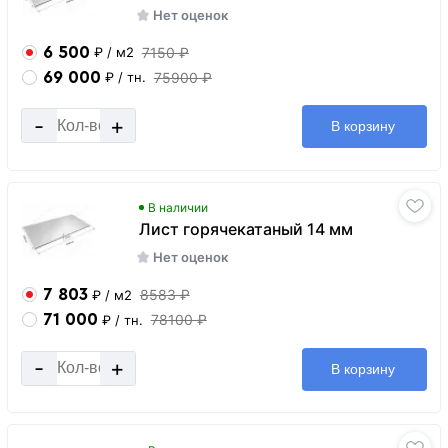
Нет оценок
6 500
7150 ₽
₽
/ м2
69 000
75900 ₽
₽
/ тн.
-
+
В корзину
В наличии
Лист горячекатаный 14 мм
Нет оценок
7 803
8583 ₽
₽
/ м2
71 000
78100 ₽
₽
/ тн.
-
+
В корзину