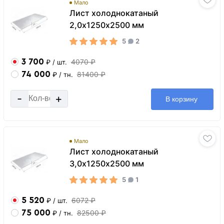
Мало
Лист холоднокатаный
2,0х1250х2500 мм
5
2
3 700
4070 ₽
₽
/ шт.
74 000
81400 ₽
₽
/ тн.
-
+
В корзину
Мало
Лист холоднокатаный
3,0х1250х2500 мм
5
1
5 520
6072 ₽
₽
/ шт.
75 000
82500 ₽
₽
/ тн.