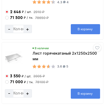
4.3
4
2 646
2910 ₽
₽
/ шт.
71 500
78650 ₽
₽
/ тн.
-
+
В корзину
В наличии
Лист горячекатаный 2х1250х2500
мм
3.6
5
3 550
3905 ₽
₽
/ шт.
71 000
78100 ₽
₽
/ тн.
-
+
В корзину