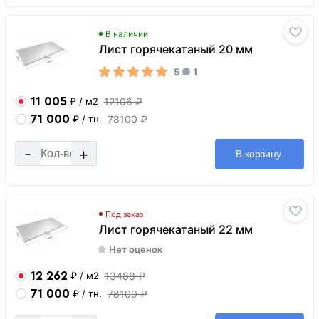
В наличии
Лист горячекатаный 20 мм
5
1
11 005
12106 ₽
₽
/ м2
71 000
78100 ₽
₽
/ тн.
-
+
В корзину
Под заказ
Лист горячекатаный 22 мм
Нет оценок
12 262
13488 ₽
₽
/ м2
71 000
78100 ₽
₽
/ тн.