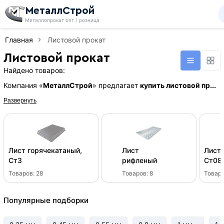
МеталлСтрой
Металлопрокат опт / розница
Главная
Листовой прокат
Листовой прокат
Найдено товаров:
Компания «
МеталлСтрой
» предлагает
купить листовой пр...
Развернуть
Лист горячекатаный,
Лист
Лист 
Ст3
рифленый
Ст08
Товаров:
28
Товаров:
8
Товар
Популярные подборки