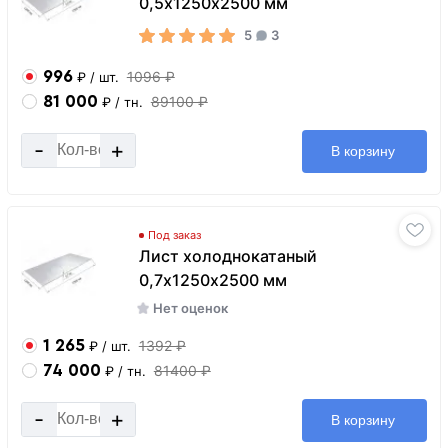
0,5х1250х2500 мм
5
3
996
1096 ₽
₽
/ шт.
81 000
89100 ₽
₽
/ тн.
-
+
В корзину
Под заказ
Лист холоднокатаный
0,7х1250х2500 мм
Нет оценок
1 265
1392 ₽
₽
/ шт.
74 000
81400 ₽
₽
/ тн.
-
+
В корзину