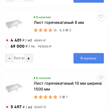
В наличии
Лист горячекатаный 8 мм
4.3
3
4 401
4841 ₽
₽
/ м2
69 000
75900 ₽
₽
/ тн.
-
+
В корзину
В наличии
Лист горячекатаный 10 мм ширина
1500 мм
5
1
5 497
6047 ₽
₽
/ м2