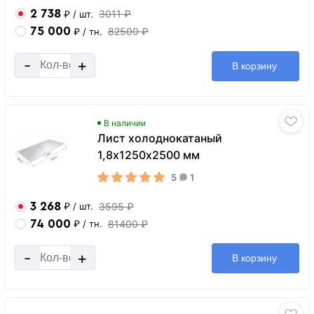
2 738
3011 ₽
₽
/ шт.
75 000
82500 ₽
₽
/ тн.
-
+
В корзину
В наличии
Лист холоднокатаный
1,8х1250х2500 мм
5
1
3 268
3595 ₽
₽
/ шт.
74 000
81400 ₽
₽
/ тн.
-
+
В корзину