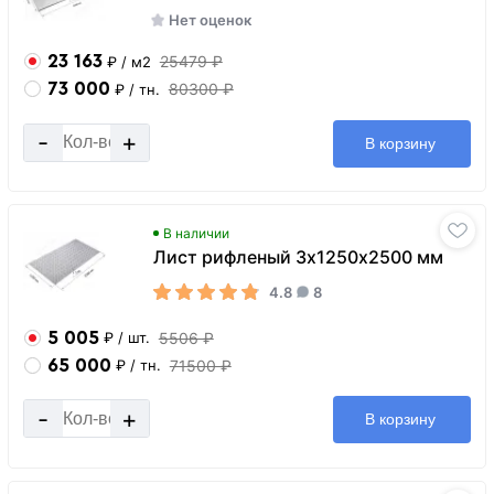
Нет оценок
23 163
25479 ₽
₽
/ м2
73 000
80300 ₽
₽
/ тн.
-
+
В корзину
В наличии
Лист рифленый 3х1250х2500 мм
4.8
8
5 005
5506 ₽
₽
/ шт.
65 000
71500 ₽
₽
/ тн.
-
+
В корзину