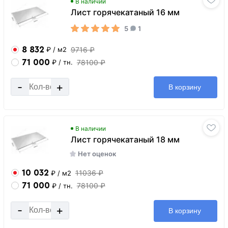
В наличии
Лист горячекатаный 16 мм
5
1
8 832
9716 ₽
₽
/ м2
71 000
78100 ₽
₽
/ тн.
-
+
В корзину
В наличии
Лист горячекатаный 18 мм
Нет оценок
10 032
11036 ₽
₽
/ м2
71 000
78100 ₽
₽
/ тн.
-
+
В корзину