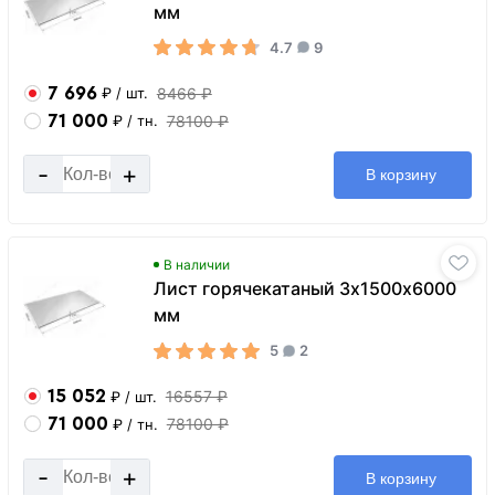
мм
4.7
9
7 696
8466 ₽
₽
/ шт.
71 000
78100 ₽
₽
/ тн.
-
+
В корзину
В наличии
Лист горячекатаный 3х1500х6000
мм
5
2
15 052
16557 ₽
₽
/ шт.
71 000
78100 ₽
₽
/ тн.
-
+
В корзину