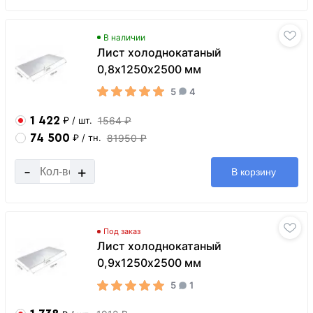
В наличии
Лист холоднокатаный
0,8х1250х2500 мм
5
4
1 422
1564 ₽
₽
/ шт.
74 500
81950 ₽
₽
/ тн.
-
+
В корзину
Под заказ
Лист холоднокатаный
0,9х1250х2500 мм
5
1