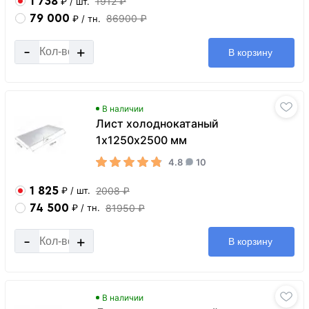
1 738
1912 ₽
₽
/ шт.
79 000
86900 ₽
₽
/ тн.
-
+
В корзину
В наличии
Лист холоднокатаный
1х1250х2500 мм
4.8
10
1 825
2008 ₽
₽
/ шт.
74 500
81950 ₽
₽
/ тн.
-
+
В корзину
В наличии