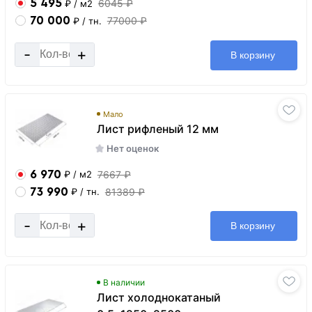
5 495
6045 ₽
₽
/ м2
70 000
77000 ₽
₽
/ тн.
-
+
В корзину
Мало
Лист рифленый 12 мм
Нет оценок
6 970
7667 ₽
₽
/ м2
73 990
81389 ₽
₽
/ тн.
-
+
В корзину
В наличии
Лист холоднокатаный