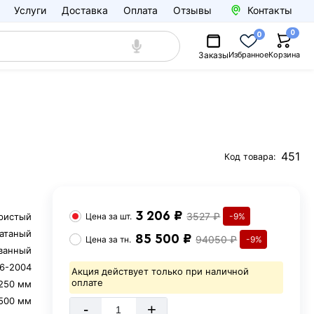
Услуги
Доставка
Оплата
Отзывы
Контакты
0
0
Заказы
Избранное
Корзина
451
Код товара:
3 206 ₽
3527 ₽
ристый
Цена за
шт.
-9%
атаный
85 500 ₽
94050 ₽
Цена за
тн.
-9%
ванный
6-2004
Акция действует только при наличной
оплате
250 мм
500 мм
-
+