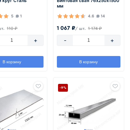
 круг Сталь
Винтовая свая 76х250х1500
мм
5
1
4.6
14
1 067 ₽
110 ₽
1 174 ₽
шт.
/ шт.
+
-
+
В корзину
В корзину
-9%