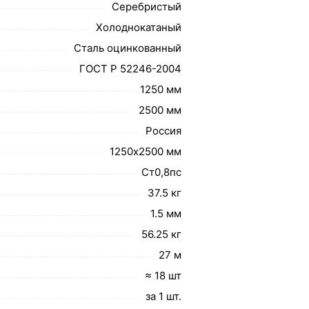
Серебристый
Холоднокатаный
Сталь оцинкованный
ГОСТ Р 52246-2004
1250 мм
2500 мм
Россия
1250х2500 мм
Ст0,8пс
37.5 кг
1.5 мм
56.25 кг
27 м
≈ 18 шт
за 1 шт.