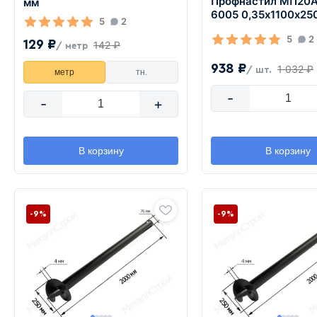
Профнастил МП20А
мм
6005 0,35х1100х25
5
2
5
2
129 ₽
142 ₽
/ метр
938 ₽
1 032 ₽
/ шт.
метр
тн.
-
-
+
В корзину
В корзину
-9%
-9%