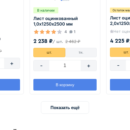
В наличии
Остаток ма
Лист оц
Лист оцинкованный
2,0х125
1,0х1250х2500 мм
Нет оце
4
1
0
4 225 ₽
2 238 ₽
2 462 ₽
/ шт.
₽
шт.
шт.
тн.
+
-
-
+
В корзину
Показать ещё