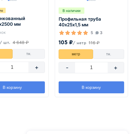
В наличии
ло
инкованный
Профильная труба
0х2500 мм
40х25х1,5 мм
нок
5
3
105 ₽
4 648 ₽
116 ₽
/ шт.
/ метр
тн.
метр
тн.
+
-
+
В корзину
В корзину