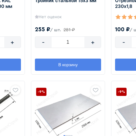
 RAL
Тройник стальной 15х3 мм
Отрезной
00 мм
230х1,8
Нет оценок
255 ₽
100 ₽
281 ₽
/ шт.
/ 
+
-
+
-
В корзину
-9%
-9%