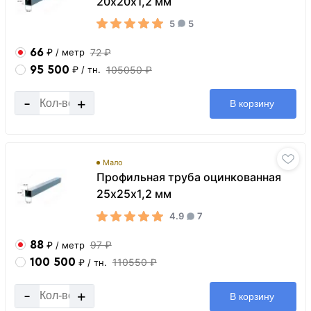
20х20х1,2 мм
5
5
66
72 ₽
₽
/ метр
95 500
105050 ₽
₽
/ тн.
-
+
В корзину
Мало
Профильная труба оцинкованная
25х25х1,2 мм
4.9
7
88
97 ₽
₽
/ метр
100 500
110550 ₽
₽
/ тн.
-
+
В корзину