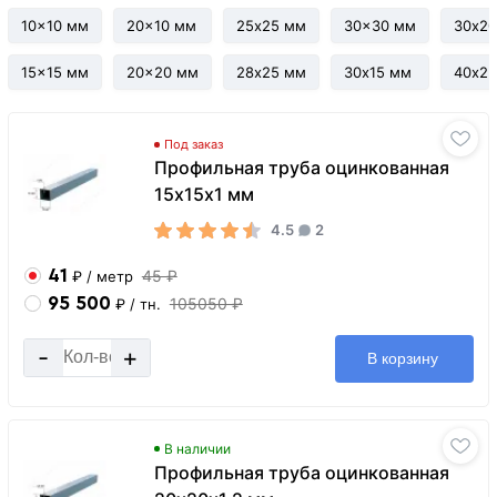
10x10 мм
20x10 мм
25х25 мм
30x30 мм
30х2
15x15 мм
20x20 мм
28х25 мм
30х15 мм
40х2
Под заказ
Профильная труба оцинкованная
15х15х1 мм
4.5
2
41
45 ₽
₽
/ метр
95 500
105050 ₽
₽
/ тн.
-
+
В корзину
В наличии
Профильная труба оцинкованная