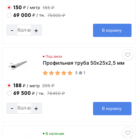
150
165 ₽
₽
/ метр
69 000
75900 ₽
₽
/ тн.
-
+
В корзину
Под заказ
Профильная труба 50х25х2,5 мм
5
1
188
206 ₽
₽
/ метр
69 500
76450 ₽
₽
/ тн.
-
+
В корзину
В наличии