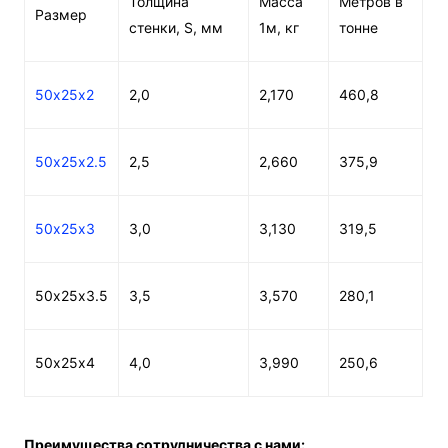
Толщина
Масса
Метров в
Размер
стенки, S, мм
1м, кг
тонне
50х25х2
2,0
2,170
460,8
50х25х2.5
2,5
2,660
375,9
50х25х3
3,0
3,130
319,5
50х25х3.5
3,5
3,570
280,1
50х25х4
4,0
3,990
250,6
Преимущества сотрудничества с нами: