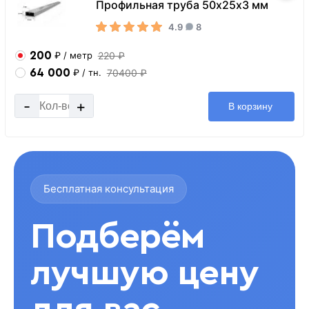
Профильная труба 50х25х3 мм
4.9
8
200
220 ₽
₽
/ метр
64 000
70400 ₽
₽
/ тн.
-
+
В корзину
Бесплатная консультация
Подберём
лучшую цену