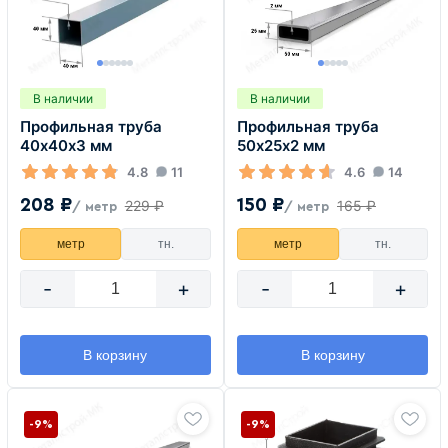
В наличии
В наличии
Профильная труба
Профильная труба
40х40х3 мм
50х25х2 мм
4.8
11
4.6
14
208 ₽
150 ₽
229 ₽
165 ₽
/ метр
/ метр
метр
тн.
метр
тн.
-
+
-
+
В корзину
В корзину
-9%
-9%