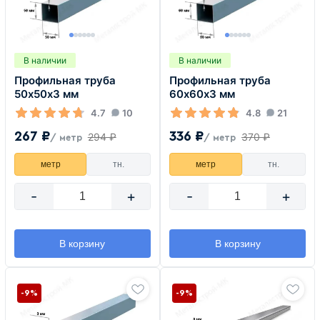
В наличии
В наличии
Профильная труба
Профильная труба
50х50х3 мм
60х60х3 мм
4.7
10
4.8
21
267 ₽
336 ₽
294 ₽
370 ₽
/ метр
/ метр
метр
тн.
метр
тн.
-
+
-
+
В корзину
В корзину
-9%
-9%