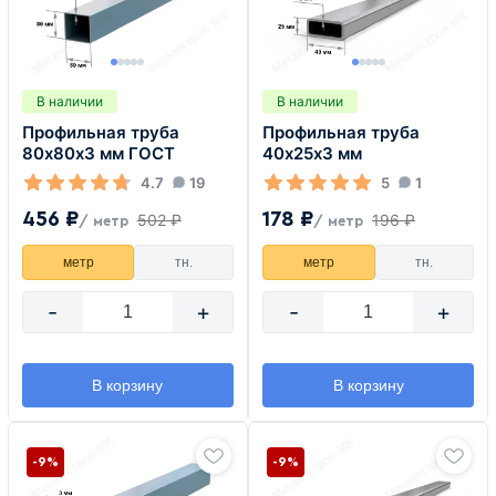
В наличии
В наличии
Профильная труба
Профильная труба
80х80х3 мм ГОСТ
40х25х3 мм
4.7
19
5
1
456 ₽
178 ₽
502 ₽
196 ₽
/ метр
/ метр
метр
тн.
метр
тн.
-
+
-
+
В корзину
В корзину
-9%
-9%