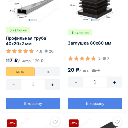
В наличии
В наличии
Профильная труба
Заглушка 80х80 мм
40х20х2 мм
4.8
26
5
7
117 ₽
129 ₽
/ метр
20 ₽
22 ₽
/ шт.
метр
тн.
-
+
-
+
В корзину
В корзину
-9%
-9%