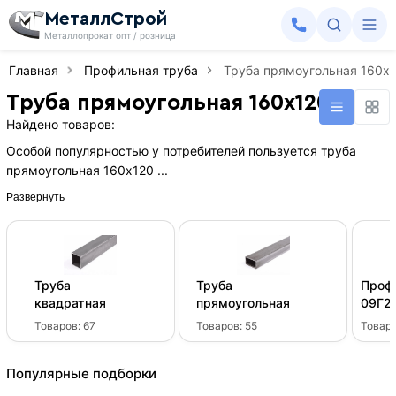
МеталлСтрой
Металлопрокат опт / розница
Главная
Профильная труба
Труба прямоугольная 160х
Труба прямоугольная 160х120 мм
Найдено товаров:
Особой популярностью у потребителей пользуется труба
прямоугольная 160х120 ...
Развернуть
Труба
Труба
Проф
квадратная
прямоугольная
09Г2
Товаров:
67
Товаров:
55
Товар
Популярные подборки