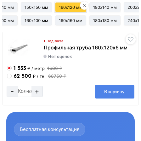
140 мм
150х150 мм
160х120 мм
180х140 мм
200х2
100 мм
160х100 мм
160х160 мм
180х180 мм
240х1
Под заказ
Профильная труба 160х120х6 мм
Нет оценок
1 533
1686 ₽
₽
/ метр
62 500
68750 ₽
₽
/ тн.
-
+
В корзину
Бесплатная консультация