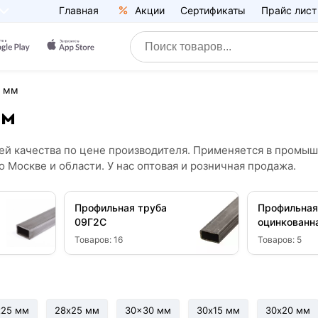
Главная
Акции
Сертификаты
Прайс лист
0 мм
мм
тией качества по цене производителя. Применяется в промы
 Москве и области. У нас оптовая и розничная продажа.
Профильная труба
Профильная
09Г2С
оцинкованн
Товаров:
16
Товаров:
5
х25 мм
28х25 мм
30x30 мм
30х15 мм
30х20 мм