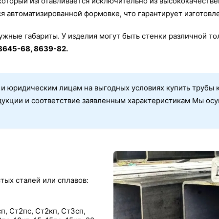
 который изготавливается исключительно из высококачеств
я автоматизированной формовке, что гарантирует изготовл
ужные габариты. У изделия могут быть стенки различной то
8645-68, 8639-82.
и юридическим лицам на выгодных условиях купить трубы к
дукции и соответствие заявленным характеристикам Мы ос
тых сталей или сплавов:
сп, Ст2пс, Ст2кп, Ст3сп,