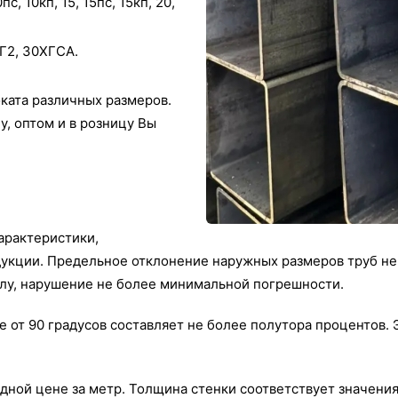
с, 10кп, 15, 15пс, 15кп, 20,
0Г2, 30ХГСА.
ката различных размеров.
у, оптом и в розницу Вы
арактеристики,
дукции. Предельное отклонение наружных размеров труб не 
алу, нарушение не более минимальной погрешности.
е от 90 градусов составляет не более полутора процентов
дной цене за метр. Толщина стенки соответствует значен