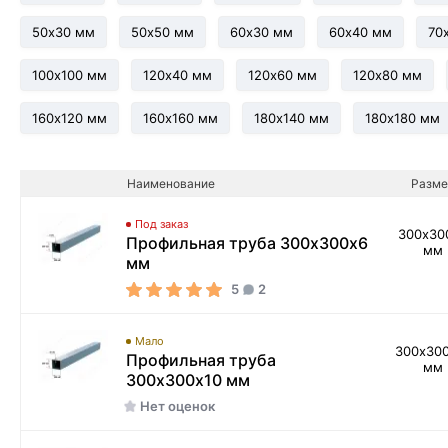
50х30 мм
50х50 мм
60х30 мм
60х40 мм
70
100х100 мм
120х40 мм
120х60 мм
120х80 мм
160х120 мм
160х160 мм
180х140 мм
180х180 мм
Наименование
Разме
Под заказ
300х30
Профильная труба 300х300х6
мм
мм
5
2
Мало
300х30
Профильная труба
мм
300х300х10 мм
Нет оценок