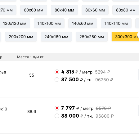
х70 мм
60х60 мм
80х40 мм
80х60 мм
80х80 мм
120х120 мм
140х100 мм
140х60 мм
140х140 мм
200х200 мм
240х160 мм
250х250 мм
300х300 м
р
Масса 1 п/м кг.
4 813
5294 ₽
₽
/ метр
0х6
55
87 500
96250 ₽
₽
/ тн.
7 797
8576 ₽
₽
/ метр
0х10
88.6
88 000
96800 ₽
₽
/ тн.