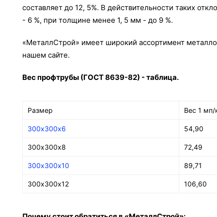
составляет до 12, 5%. В действительности таких откл
- 6 %, при толщине менее 1, 5 мм - до 9 %.
«МеталлСтрой» имеет широкий ассортимент металлопр
нашем сайте.
Вес профтрубы (ГОСТ 8639-82) - таблица.
Размер
Вес 1 мп/
300х300х6
54,90
300х300х8
72,49
300х300х10
89,71
300х300х12
106,60
Почему стоит обратиться в «МеталлСтрой»: