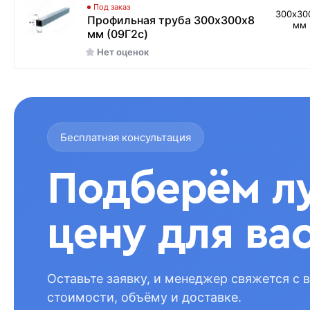
Под заказ
300х30
Профильная труба 300х300х8
мм
мм (09Г2с)
Нет оценок
Бесплатная консультация
Подберём л
цену для ва
Оставьте заявку, и менеджер свяжется с 
стоимости, объёму и доставке.