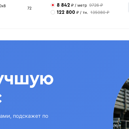
8 842
9726 ₽
₽
/ метр
0х8
72
122 800
135080 ₽
₽
/ тн.
учшую
с
вами, подскажет по