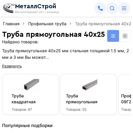
МеталлСтрой
Металлопрокат опт / розница
Главная
Профильная труба
Труба прямоугольная 40х2
Труба прямоугольная 40х25 мм
Найдено товаров:
Труба прямоугольная 40х25 мм стальная толщиной 1.5 мм, 2
мм и 3 мм Вы может...
Развернуть
Труба
Труба
Проф
квадратная
прямоугольная
09Г2
Товаров:
67
Товаров:
55
Товар
Популярные подборки