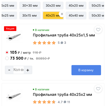
25х25 мм
30x30 мм
30х20 мм
40х20 мм
50х25 м
28х25 мм
30х15 мм
40х25 мм
40х40 мм
50х30 м
Акция
В наличии
Профильная труба 40х25х1,5 мм
5
3
105
116 ₽
₽
/ метр
73 500
80850 ₽
₽
/ тн.
-
+
В корзину
В наличии
Профильная труба 40х25х2 мм
4.7
11