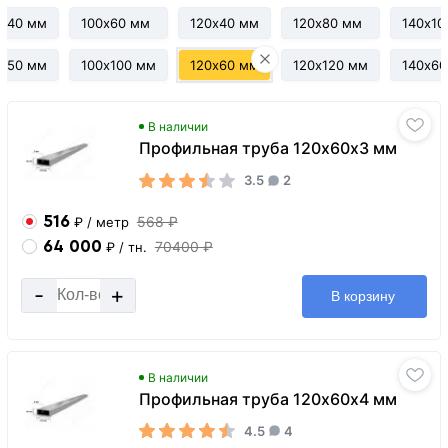
0х40 мм
100х60 мм
120х40 мм
120х80 мм
140х10
0х50 мм
100х100 мм
120х60 мм
120х120 мм
140х60
В наличии
Профильная труба 120х60х3 мм
3.5
2
516
568 ₽
₽
/ метр
64 000
70400 ₽
₽
/ тн.
-
+
В корзину
В наличии
Профильная труба 120х60х4 мм
4.5
4