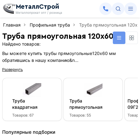
МеталлСтрой
Металлопрокат опт / розница
Главная
Профильная труба
Труба прямоугольная 120х
Труба прямоугольная 120х60 мм
Найдено товаров:
Вы можете купить трубы прямоугольные120х60 мм
обратившись в нашу компанию&n...
Развернуть
Труба
Труба
Проф
квадратная
прямоугольная
09Г2
Товаров:
67
Товаров:
55
Товар
Популярные подборки