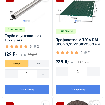
В наличии
В наличии
Труба оцинкованная
Профнастил МП20А RAL
15х2,8 мм
6005 0,35х1100х2500 мм
5
2
5
2
129 ₽
142 ₽
/ метр
938 ₽
1 032 ₽
/ шт.
метр
тн.
-
+
-
+
В корзину
В корзину