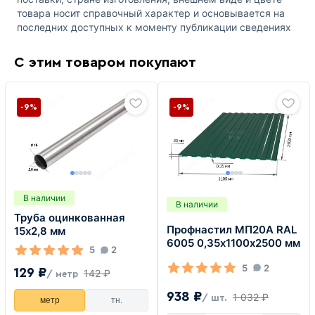
товара носит справочный характер и основывается на
последних доступных к моменту публикации сведениях
С этим товаром покупают
-9%
-9%
В наличии
В наличии
Труба оцинкованная
Профнастил МП20А RAL
15х2,8 мм
6005 0,35х1100х2500 мм
5
2
5
2
129 ₽
142 ₽
/ метр
938 ₽
1 032 ₽
/ шт.
метр
тн.