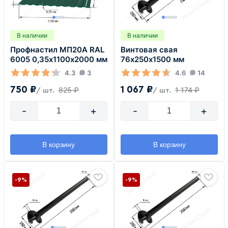
В наличии
В наличии
Профнастил МП20А RAL
Винтовая свая
6005 0,35х1100х2000 мм
76х250х1500 мм
4.3
3
4.6
14
750 ₽
1 067 ₽
825 ₽
1 174 ₽
/ шт.
/ шт.
-
+
-
+
В корзину
В корзину
-9%
-9%