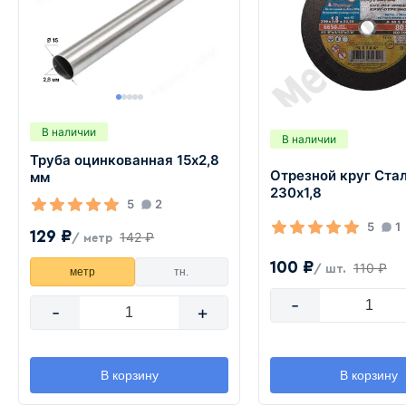
В наличии
В наличии
Труба оцинкованная 15х2,8
Отрезной круг Ста
мм
230х1,8
5
2
5
1
129 ₽
142 ₽
/ метр
100 ₽
110 ₽
/ шт.
метр
тн.
-
-
+
В корзину
В корзину