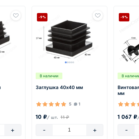
-9%
-9%
В наличии
В наличи
м
Заглушка 40х40 мм
Винтова
мм
5
1
10 ₽
1 067 ₽
11 ₽
/ шт.
+
-
+
-