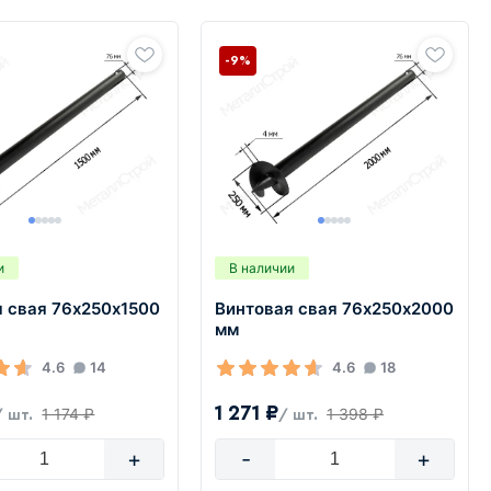
-9%
и
В наличии
я свая 76х250х1500
Винтовая свая 76х250х2000
мм
4.6
14
4.6
18
1 271 ₽
1 174 ₽
1 398 ₽
/ шт.
/ шт.
+
-
+