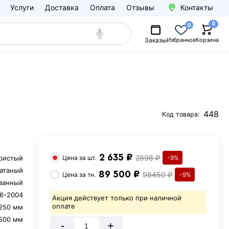
Услуги
Доставка
Оплата
Отзывы
Контакты
0
0
Заказы
Избранное
Корзина
448
Код товара:
2 635 ₽
2898 ₽
ристый
Цена за
шт.
-9%
атаный
89 500 ₽
98450 ₽
Цена за
тн.
-9%
ванный
6-2004
Акция действует только при наличной
оплате
250 мм
500 мм
-
+