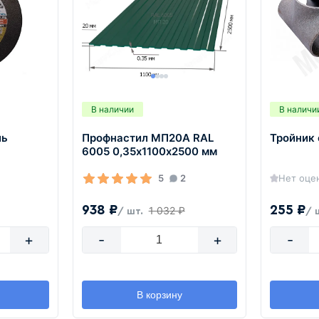
В наличии
В наличи
ль
Профнастил МП20А RAL
Тройник 
6005 0,35х1100х2500 мм
5
2
Нет оце
938 ₽
255 ₽
1 032 ₽
/ шт.
/ 
+
-
+
-
В корзину