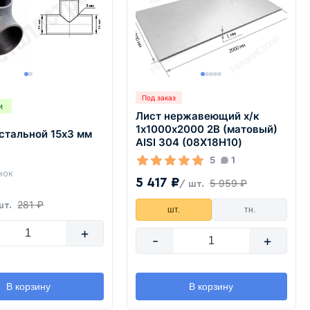
Под заказ
и
Лист нержавеющий х/к
1х1000х2000 2B (матовый)
стальной 15х3 мм
AISI 304 (08Х18Н10)
5
1
нок
5 417 ₽
5 959 ₽
/ шт.
281 ₽
шт.
шт.
тн.
+
-
+
В корзину
В корзину