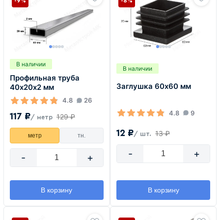
-9%
-8%
В наличии
В наличии
Профильная труба
Заглушка 60х60 мм
40х20х2 мм
4.8
26
4.8
9
117 ₽
129 ₽
/ метр
12 ₽
13 ₽
/ шт.
метр
тн.
-
+
-
+
В корзину
В корзину