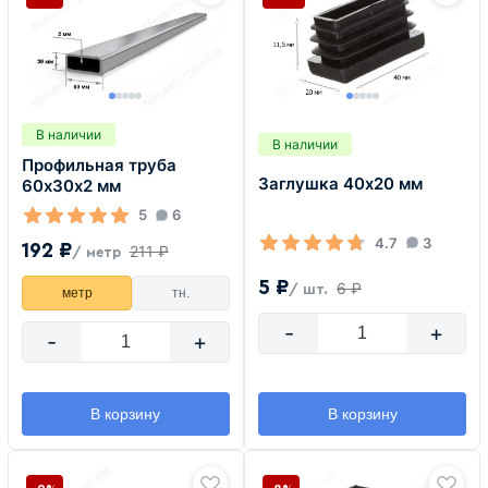
В наличии
В наличии
Профильная труба
Заглушка 40х20 мм
60х30х2 мм
5
6
4.7
3
192 ₽
211 ₽
/ метр
5 ₽
6 ₽
/ шт.
метр
тн.
-
+
-
+
В корзину
В корзину