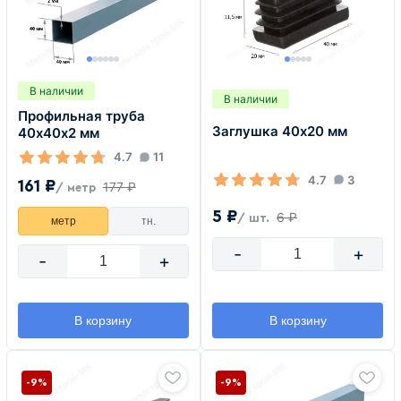
В наличии
В наличии
Профильная труба
Заглушка 40х20 мм
40х40х2 мм
4.7
11
4.7
3
161 ₽
177 ₽
/ метр
5 ₽
6 ₽
/ шт.
метр
тн.
-
+
-
+
В корзину
В корзину
-9%
-9%