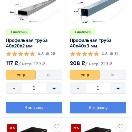
В наличии
В наличии
Профильная труба
Профильная труба
40х20х2 мм
40х40х3 мм
4.8
26
4.8
11
117 ₽
208 ₽
129 ₽
229 ₽
/ метр
/ метр
метр
тн.
метр
тн.
-
+
-
+
В корзину
В корзину
-8%
-9%