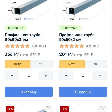
В наличии
В наличии
Профильная труба
Профильная труба
60х60х3 мм
50х50х2 мм
4.8
21
4.9
7
336 ₽
201 ₽
370 ₽
221 ₽
/ метр
/ метр
метр
тн.
метр
тн.
-
+
-
+
В корзину
В корзину
-9%
-9%