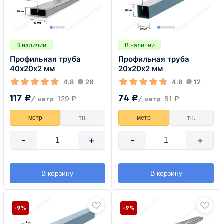
В наличии
В наличии
Профильная труба
Профильная труба
40х20х2 мм
20х20х2 мм
4.8
26
4.8
12
117 ₽
74 ₽
129 ₽
81 ₽
/ метр
/ метр
метр
тн.
метр
тн.
-
+
-
+
В корзину
В корзину
-9%
-9%