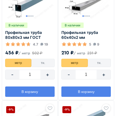
В наличии
В наличии
Профильная труба
Профильная труба
80х80х3 мм ГОСТ
60х40х2 мм
4.7
19
5
9
456 ₽
210 ₽
502 ₽
231 ₽
/ метр
/ метр
метр
тн.
метр
тн.
-
+
-
+
В корзину
В корзину
-9%
-9%