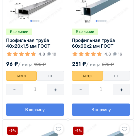
В наличии
В наличии
Профильная труба
Профильная труба
40х20х1,5 мм ГОСТ
60х60х2 мм ГОСТ
4.8
19
4.8
16
96 ₽
251 ₽
106 ₽
276 ₽
/ метр
/ метр
метр
тн.
метр
тн.
-
+
-
+
В корзину
В корзину
-9%
-9%