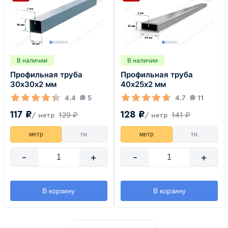
В наличии
В наличии
Профильная труба
Профильная труба
30х30х2 мм
40х25х2 мм
4.4
5
4.7
11
117 ₽
128 ₽
129 ₽
141 ₽
/ метр
/ метр
метр
тн.
метр
тн.
-
+
-
+
В корзину
В корзину