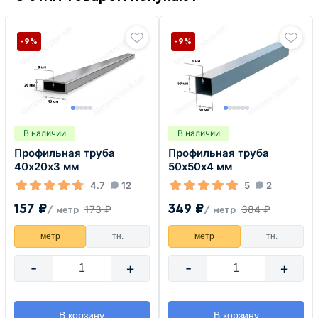
-9%
-9%
В наличии
В наличии
Профильная труба
Профильная труба
40х20х3 мм
50х50х4 мм
4.7
12
5
2
157 ₽
349 ₽
173 ₽
384 ₽
/ метр
/ метр
метр
тн.
метр
тн.
-
+
-
+
В корзину
В корзину