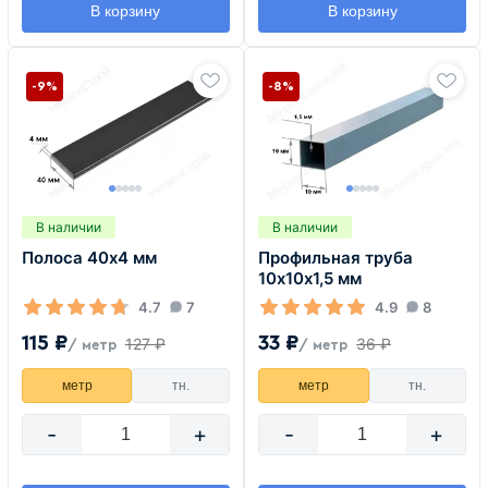
В корзину
В корзину
-9%
-8%
В наличии
В наличии
Полоса 40х4 мм
Профильная труба
10х10х1,5 мм
4.7
7
4.9
8
115 ₽
33 ₽
127 ₽
36 ₽
/ метр
/ метр
метр
тн.
метр
тн.
-
+
-
+