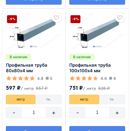
-9%
-9%
В наличии
В наличии
Профильная труба
Профильная труба
80х80х4 мм
100х100х4 мм
4.8
5
4.6
8
597 ₽
751 ₽
657 ₽
826 ₽
/ метр
/ метр
метр
тн.
метр
тн.
-
+
-
+