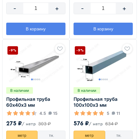
-
+
-
+
В корзину
В корзину
-9%
-9%
В наличии
В наличии
Профильная труба
Профильная труба
60х40х3 мм
100х100х3 мм
4.5
15
5
11
275 ₽
576 ₽
303 ₽
634 ₽
/ метр
/ метр
метр
тн.
метр
тн.