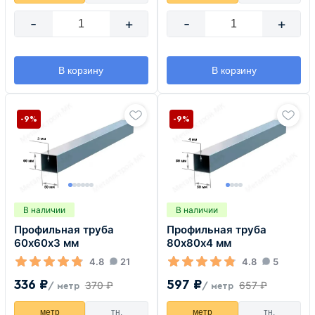
-
+
-
+
В корзину
В корзину
-9%
-9%
В наличии
В наличии
Профильная труба
Профильная труба
60х60х3 мм
80х80х4 мм
4.8
21
4.8
5
336 ₽
597 ₽
370 ₽
657 ₽
/ метр
/ метр
метр
тн.
метр
тн.