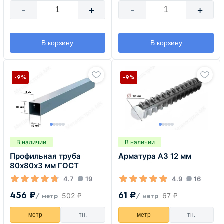
-
+
-
+
В корзину
В корзину
-9%
-9%
В наличии
В наличии
Профильная труба
Арматура А3 12 мм
80х80х3 мм ГОСТ
4.7
19
4.9
16
456 ₽
61 ₽
502 ₽
67 ₽
/ метр
/ метр
метр
тн.
метр
тн.