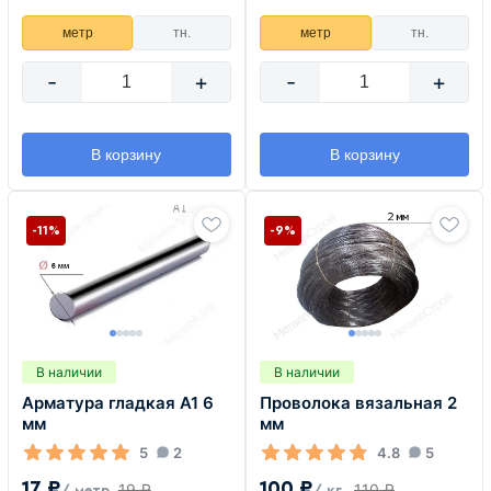
метр
тн.
метр
тн.
-
+
-
+
В корзину
В корзину
-11%
-9%
В наличии
В наличии
Арматура гладкая А1 6
Проволока вязальная 2
мм
мм
5
2
4.8
5
17 ₽
100 ₽
19 ₽
110 ₽
/ метр
/ кг.