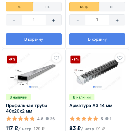
кг.
тн.
метр
тн.
-
+
-
+
В корзину
В корзину
-9%
-9%
В наличии
В наличии
Профильная труба
Арматура А3 14 мм
40х20х2 мм
4.8
26
5
1
117 ₽
83 ₽
129 ₽
91 ₽
/ метр
/ метр