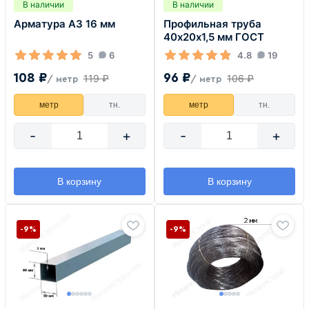
В наличии
В наличии
Арматура А3 16 мм
Профильная труба
40х20х1,5 мм ГОСТ
5
6
4.8
19
108 ₽
96 ₽
119 ₽
106 ₽
/ метр
/ метр
метр
тн.
метр
тн.
-
+
-
+
В корзину
В корзину
-9%
-9%