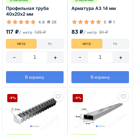
Профильная труба
Арматура А3 14 мм
40х20х2 мм
4.8
26
5
1
117 ₽
83 ₽
129 ₽
91 ₽
/ метр
/ метр
метр
тн.
метр
тн.
-
+
-
+
В корзину
В корзину
-9%
-9%