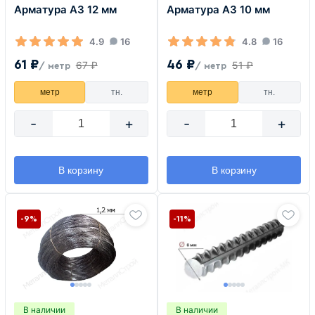
Арматура А3 12 мм
Арматура А3 10 мм
4.9
16
4.8
16
61 ₽
46 ₽
67 ₽
51 ₽
/ метр
/ метр
метр
тн.
метр
тн.
-
+
-
+
В корзину
В корзину
-9%
-11%
В наличии
В наличии