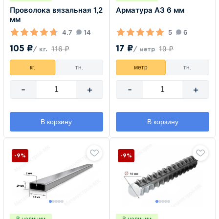
Проволока вязальная 1,2
Арматура А3 6 мм
мм
4.7
14
5
6
105 ₽
17 ₽
116 ₽
19 ₽
/ кг.
/ метр
кг.
тн.
метр
тн.
-
+
-
+
В корзину
В корзину
-9%
-9%
В наличии
В наличии