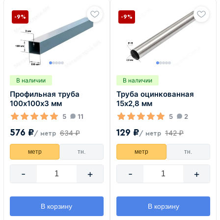
-9%
-9%
В наличии
В наличии
Профильная труба
Труба оцинкованная
100х100х3 мм
15х2,8 мм
5
11
5
2
576 ₽
129 ₽
634 ₽
142 ₽
/ метр
/ метр
метр
тн.
метр
тн.
-
+
-
+
В корзину
В корзину