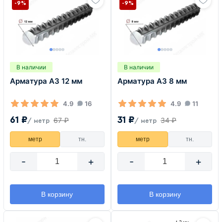
-9%
-9%
В наличии
В наличии
Арматура А3 12 мм
Арматура А3 8 мм
4.9
16
4.9
11
61 ₽
31 ₽
67 ₽
34 ₽
/ метр
/ метр
метр
тн.
метр
тн.
-
+
-
+
В корзину
В корзину