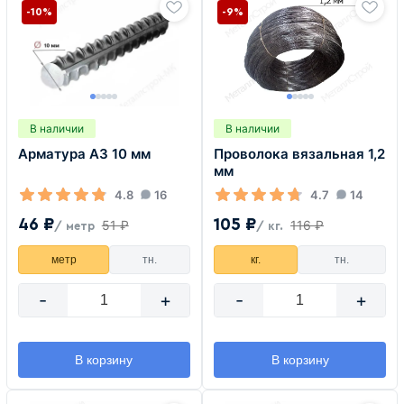
-10%
-9%
В наличии
В наличии
Арматура А3 10 мм
Проволока вязальная 1,2
мм
4.8
16
4.7
14
46 ₽
105 ₽
51 ₽
116 ₽
/ метр
/ кг.
метр
тн.
кг.
тн.
-
+
-
+
В корзину
В корзину