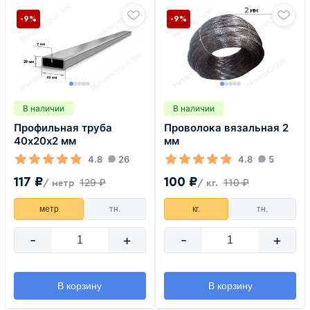
-9%
-9%
В наличии
В наличии
Профильная труба
Проволока вязальная 2
40х20х2 мм
мм
4.8
26
4.8
5
117 ₽
100 ₽
129 ₽
110 ₽
/ метр
/ кг.
метр
тн.
кг.
тн.
-
+
-
+
В корзину
В корзину