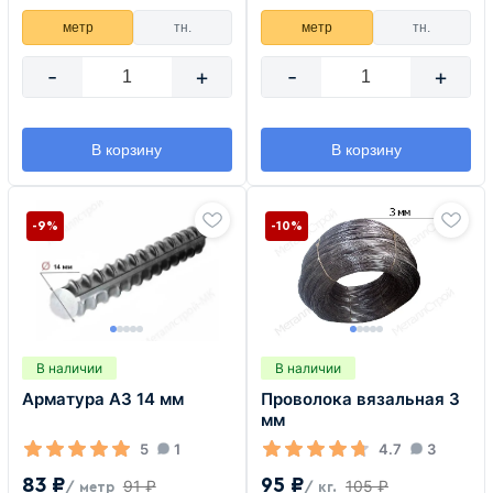
метр
тн.
метр
тн.
-
+
-
+
В корзину
В корзину
-9%
-10%
В наличии
В наличии
Арматура А3 14 мм
Проволока вязальная 3
мм
5
1
4.7
3
83 ₽
95 ₽
91 ₽
105 ₽
/ метр
/ кг.