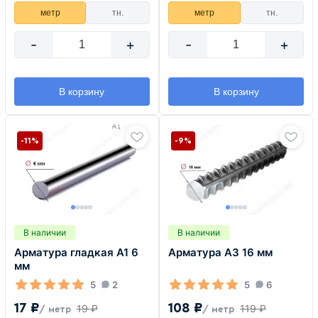
метр
тн.
метр
тн.
-
+
-
+
В корзину
В корзину
-11%
-9%
В наличии
В наличии
Арматура гладкая А1 6
Арматура А3 16 мм
мм
5
2
5
6
17 ₽
108 ₽
19 ₽
119 ₽
/ метр
/ метр