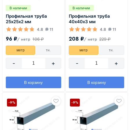
В наличии
В наличии
Профильная труба
Профильная труба
25х25х2 мм
40х40х3 мм
4.8
11
4.8
11
96 ₽
208 ₽
106 ₽
229 ₽
/ метр
/ метр
метр
тн.
метр
тн.
-
+
-
+
В корзину
В корзину
-9%
-9%