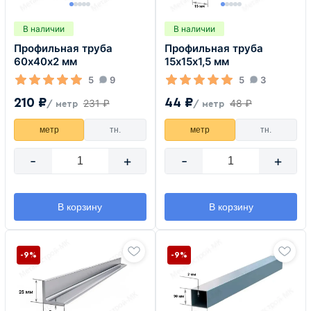
В наличии
В наличии
Профильная труба
Профильная труба
60х40х2 мм
15х15х1,5 мм
5
9
5
3
210 ₽
44 ₽
231 ₽
48 ₽
/ метр
/ метр
метр
тн.
метр
тн.
-
+
-
+
В корзину
В корзину
-9%
-9%