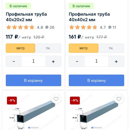
В наличии
В наличии
Профильная труба
Профильная труба
40х20х2 мм
40х40х2 мм
4.8
26
4.7
11
117 ₽
161 ₽
129 ₽
177 ₽
/ метр
/ метр
метр
тн.
метр
тн.
-
+
-
+
В корзину
В корзину
-9%
-9%