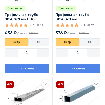
В наличии
В наличии
Профильная труба
Профильная труба
80х80х3 мм ГОСТ
60х60х3 мм
4.7
19
4.8
21
456 ₽
336 ₽
502 ₽
370 ₽
/ метр
/ метр
метр
тн.
метр
тн.
-
+
-
+
В корзину
В корзину
-9%
-8%