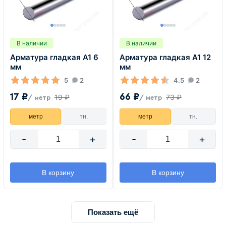
В наличии
В наличии
Арматура гладкая А1 6
Арматура гладкая А1 12
мм
мм
5
2
4.5
2
17 ₽
66 ₽
19 ₽
73 ₽
/ метр
/ метр
метр
тн.
метр
тн.
-
+
-
+
В корзину
В корзину
Показать ещё