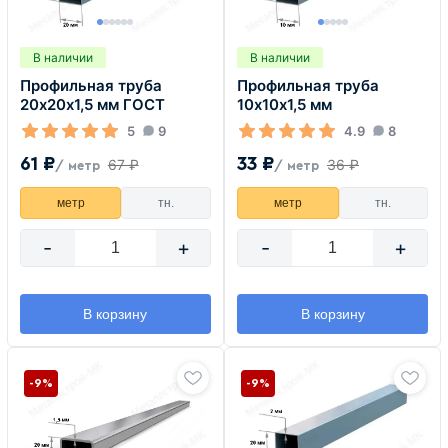
В наличии
В наличии
Профильная труба
Профильная труба
20х20х1,5 мм ГОСТ
10х10х1,5 мм
5
9
4.9
8
61 ₽
33 ₽
67 ₽
36 ₽
/ метр
/ метр
метр
тн.
метр
тн.
-
+
-
+
В корзину
В корзину
-9%
-9%