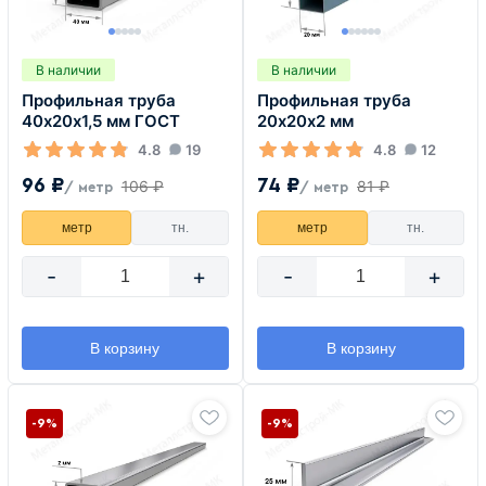
В наличии
В наличии
Профильная труба
Профильная труба
40х20х1,5 мм ГОСТ
20х20х2 мм
4.8
19
4.8
12
96 ₽
74 ₽
106 ₽
81 ₽
/ метр
/ метр
метр
тн.
метр
тн.
-
+
-
+
В корзину
В корзину
-9%
-9%