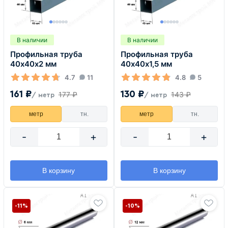
В наличии
В наличии
Профильная труба
Профильная труба
40х40х2 мм
40х40х1,5 мм
4.7
11
4.8
5
161 ₽
130 ₽
177 ₽
143 ₽
/ метр
/ метр
метр
тн.
метр
тн.
-
+
-
+
В корзину
В корзину
-11%
-10%