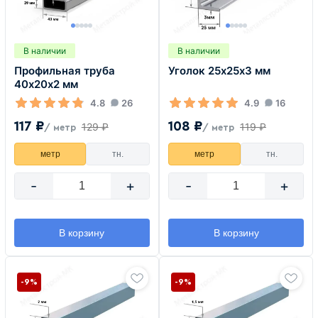
В наличии
В наличии
Профильная труба
Уголок 25х25х3 мм
40х20х2 мм
4.8
26
4.9
16
117 ₽
108 ₽
129 ₽
119 ₽
/ метр
/ метр
метр
тн.
метр
тн.
-
+
-
+
В корзину
В корзину
-9%
-9%