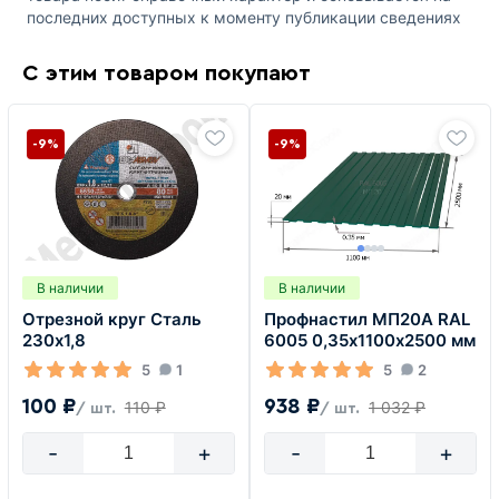
последних доступных к моменту публикации сведениях
С этим товаром покупают
-9%
-9%
В наличии
В наличии
Отрезной круг Сталь
Профнастил МП20А RAL
230х1,8
6005 0,35х1100х2500 мм
5
1
5
2
100 ₽
938 ₽
110 ₽
1 032 ₽
/ шт.
/ шт.
-
+
-
+