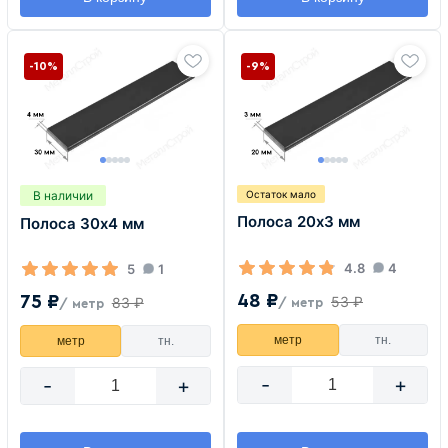
-10%
-9%
В наличии
Остаток мало
Полоса 20х3 мм
Полоса 30х4 мм
4.8
4
5
1
48 ₽
75 ₽
53 ₽
83 ₽
/ метр
/ метр
метр
тн.
метр
тн.
-
+
-
+