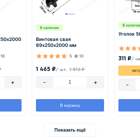
В наличи
В наличии
Уголок 5
250х2000
Винтовая свая
89х250х2000 мм
18
5
10
311 ₽
/ м
1 465 ₽
₽
1 612 ₽
/ шт.
мет
+
-
+
-
В корзину
Показать ещё