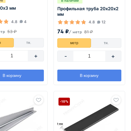
В наличии
ло
20х3 мм
Профильная труба 20х20х2
мм
4.8
4
4.8
12
74 ₽
53 ₽
81 ₽
етр
/ метр
р
тн.
метр
тн.
+
-
+
В корзину
В корзину
-10%