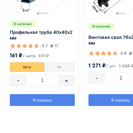
В наличии
В наличии
Профильная труба 40х40х2
Винтовая свая 76х
мм
мм
4.7
11
4.6
161 ₽
177 ₽
/ метр
1 271 ₽
1 398 
/ шт.
метр
тн.
-
-
+
В корзину
В корзину