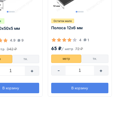
и
Остаток мало
Полоса 12х6 мм
0х50х5 мм
4
1
4.9
9
65 ₽
72 ₽
342 ₽
/ метр
етр
метр
тн.
р
тн.
-
+
+
В корзину
В корзину