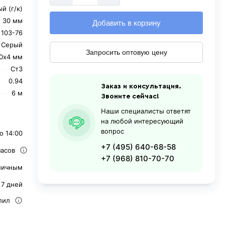
й (г/к)
30 мм
Добавить в корзину
 103-76
Серый
Запросить оптовую цену
0х4 мм
Ст3
0.94
Заказ и консультация.
6 м
Звоните сейчас!
Наши специалисты ответят
на любой интересующий
вопрос
о 14:00
+7 (495) 640-68-58
часов
+7 (968) 810-70-70
личным
 7 дней
пил