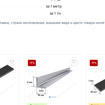
за 1 метр
за 1 тн.
авки, стране изготовления, внешнем виде и цвете товара носи
-9%
-9%