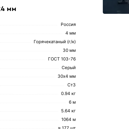
х4 мм
Россия
4 мм
Горячекатаный (г/к)
30 мм
ГОСТ 103-76
Серый
30х4 мм
Ст3
0.94 кг
6 м
5.64 кг
1064 м
≈ 177 шт