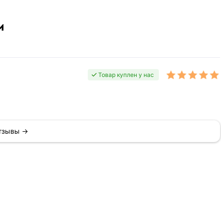
м
Товар куплен у нас
отзывы →