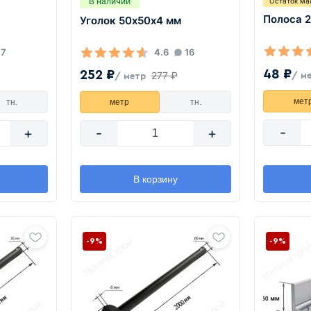
В наличии
Остаток ма
Полоса 
Уголок 50х50х4 мм
7
4.6
16
48 ₽
252 ₽
277 ₽
/ м
/ метр
мет
тн.
метр
тн.
-
+
-
+
В корзину
-9%
-9%