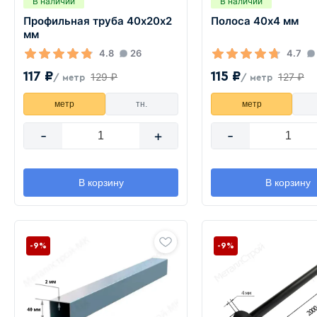
В наличии
В наличии
Профильная труба 40х20х2
Полоса 40х4 мм
мм
4.8
26
4.7
117 ₽
115 ₽
129 ₽
127 ₽
/ метр
/ метр
метр
тн.
метр
-
+
-
В корзину
В корзину
-9%
-9%