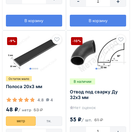
-
+
В корзину
В корзину
-9%
-10%
Остаток мало
В наличии
Полоса 20х3 мм
Отвод под сварку Ду
32х3 мм
4.8
4
Нет оценок
48 ₽
53 ₽
/ метр
55 ₽
61 ₽
/ шт.
метр
тн.