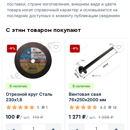
поставки, стране изготовления, внешнем виде и цвете
товара носит справочный характер и основывается на
последних доступных к моменту публикации сведениях
С этим товаром покупают
-9%
-9%
В наличии
В наличии
Отрезной круг Сталь
Винтовая свая
230х1,8
76х250х2000 мм
5
1
4.6
18
100 ₽
1 271 ₽
110 ₽
1 398 ₽
/ шт.
/ шт.
-
+
-
+