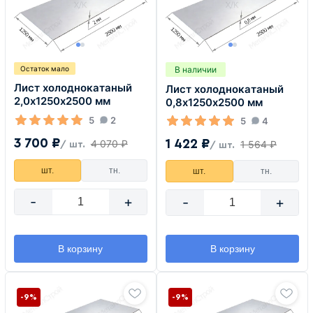
В наличии
Остаток мало
Лист холоднокатаный
Лист холоднокатаный
2,0х1250х2500 мм
0,8х1250х2500 мм
5
2
5
4
3 700 ₽
1 422 ₽
4 070 ₽
1 564 ₽
/ шт.
/ шт.
шт.
тн.
шт.
тн.
-
+
-
+
В корзину
В корзину
-9%
-9%