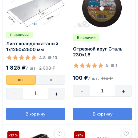
В наличии
В наличии
Лист холоднокатаный
Отрезной круг Сталь
1х1250х2500 мм
230х1,8
4.8
10
5
1
1 825 ₽
2 008 ₽
/ шт.
100 ₽
110 ₽
/ шт.
шт.
тн.
-
+
-
+
В корзину
В корзину
-17%
-9%