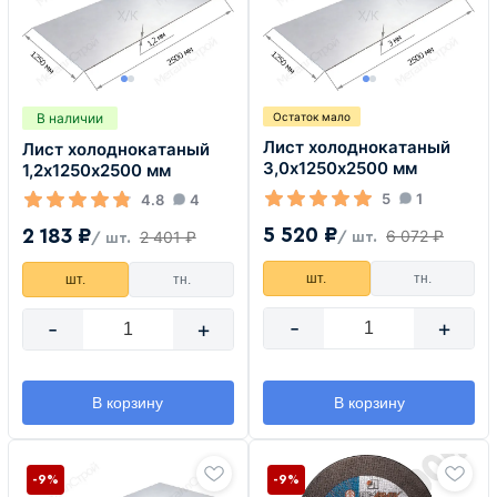
В наличии
Остаток мало
Лист холоднокатаный
Лист холоднокатаный
3,0х1250х2500 мм
1,2х1250х2500 мм
5
1
4.8
4
5 520 ₽
2 183 ₽
6 072 ₽
2 401 ₽
/ шт.
/ шт.
шт.
тн.
шт.
тн.
-
+
-
+
В корзину
В корзину
-9%
-9%