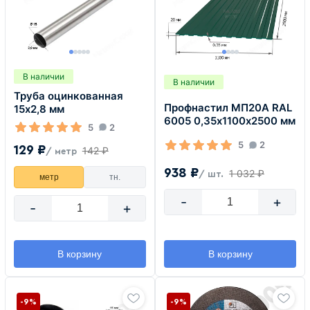
В наличии
В наличии
Труба оцинкованная
Профнастил МП20А RAL
15х2,8 мм
6005 0,35х1100х2500 мм
5
2
5
2
129 ₽
142 ₽
/ метр
938 ₽
1 032 ₽
/ шт.
метр
тн.
-
+
-
+
В корзину
В корзину
-9%
-9%