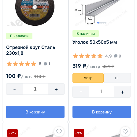
В наличии
В наличии
Уголок 50х50х5 мм
Отрезной круг Сталь
230х1,8
4.9
9
5
1
319 ₽
351 ₽
/ метр
100 ₽
110 ₽
/ шт.
метр
тн.
-
+
-
+
В корзину
В корзину
-9%
-9%