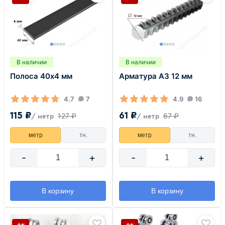
В наличии
В наличии
Полоса 40х4 мм
Арматура А3 12 мм
4.7
7
4.9
16
115 ₽
61 ₽
127 ₽
67 ₽
/ метр
/ метр
метр
тн.
метр
тн.
-
+
-
+
В корзину
В корзину