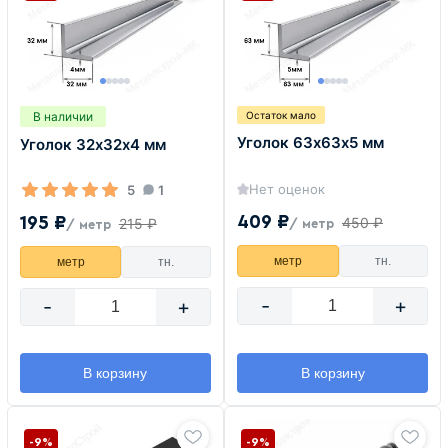
В наличии
Остаток мало
Уголок 63х63х5 мм
Уголок 32х32х4 мм
Нет оценок
5
1
409 ₽
195 ₽
450 ₽
215 ₽
/ метр
/ метр
метр
тн.
метр
тн.
-
+
-
+
В корзину
В корзину
-9%
-9%