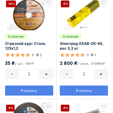
-10%
-9%
В наличии
В наличии
Отрезной круг Сталь
Электрод ESAB ОК-46,
125х1,2
вес 5,3 кг
5
2
5
1
35 ₽
2 800 ₽
39 ₽
3 080 ₽
/ шт.
/ упак.
-
+
-
+
В корзину
В корзину
-9%
-9%