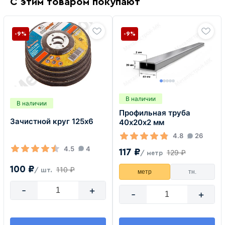
С этим товаром покупают
-9%
-9%
В наличии
В наличии
Профильная труба
Зачистной круг 125х6
40х20х2 мм
4.8
26
4.5
4
117 ₽
129 ₽
/ метр
100 ₽
110 ₽
/ шт.
метр
тн.
-
+
-
+