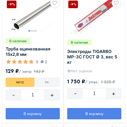
-9%
-9%
В наличии
В наличии
Труба оцинкованная
Электроды TIGARBO
15х2,8 мм
MP-3C ГОСТ Ø 3, вес 5
5
2
кг
129 ₽
Нет оценок
142 ₽
/ метр
1 750 ₽
1 925 ₽
метр
тн.
/ упак.
-
+
-
+
В корзину
В корзину