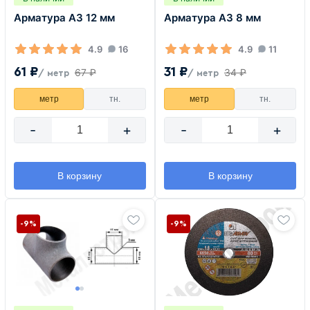
Арматура А3 12 мм
Арматура А3 8 мм
4.9
16
4.9
11
61 ₽
31 ₽
67 ₽
34 ₽
/ метр
/ метр
метр
тн.
метр
тн.
-
+
-
+
В корзину
В корзину
-9%
-9%