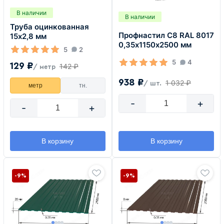
В наличии
В наличии
Труба оцинкованная
Профнастил С8 RAL 8017
15х2,8 мм
0,35х1150х2500 мм
5
2
5
4
129 ₽
142 ₽
/ метр
938 ₽
1 032 ₽
/ шт.
метр
тн.
-
+
-
+
В корзину
В корзину
-9%
-9%